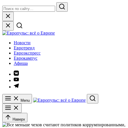
Skip
Search
to
for:
Search
content
Close
Европульс: всё о Европе
Новости
Евротренд
Евроэкспресс
Еврокампус
Афиша
Элемент
меню
Элемент
меню
Элемент
меню
Menu
Search
Наверх