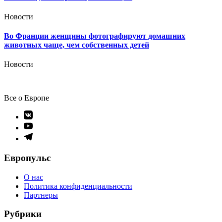
Новости
Во Франции женщины фотографируют домашних
животных чаще, чем собственных детей
Новости
Все о Европе
Элемент
меню
Элемент
меню
Элемент
меню
Европульс
О нас
Политика конфиденциальности
Партнеры
Рубрики