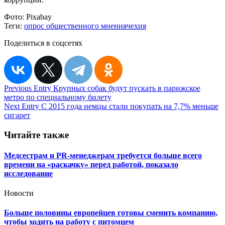
Фото:
Pixabay
Теги:
опрос общественного мнения
чехия
Поделиться в соцсетях
Навигация
Previous Entry
Крупных собак будут пускать в парижское
метро по специальному билету
по
Next Entry
С 2015 года немцы стали покупать на 7,7% меньше
записям
сигарет
Читайте также
Медсестрам и PR-менеджерам требуется больше всего
времени на «раскачку» перед работой, показало
исследование
Новости
Больше половины европейцев готовы сменить компанию,
чтобы ходить на работу с питомцем