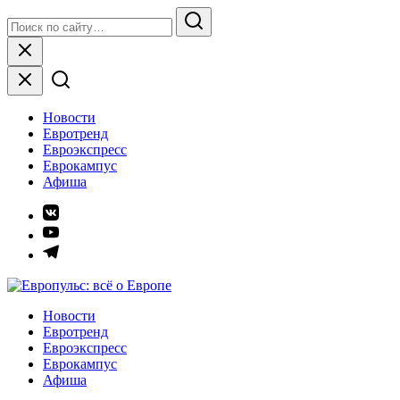
Skip
Search
to
for:
Search
content
Close
Новости
Евротренд
Евроэкспресс
Еврокампус
Афиша
Элемент
меню
Элемент
меню
Элемент
меню
Европульс: всё о Европе
Новости
Евротренд
Евроэкспресс
Еврокампус
Афиша