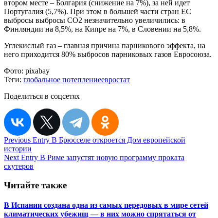
втором месте – Болгария (снижение на 7%), за ней идет
Португалия (5,7%). При этом в большей части стран ЕС
выбросы выбросы СО2 незначительно увеличились: в
Финляндии на 8,5%, на Кипре на 7%, в Словении на 5,8%.
Углекислый газ – главная причина парникового эффекта, на
него приходится 80% выбросов парниковых газов Евросоюза.
Фото:
pixabay
Теги:
глобальное потепление
евростат
Поделиться в соцсетях
Навигация
Previous Entry
В Брюсселе откроется Дом европейской
истории
по
Next Entry
В Риме запустят новую программу проката
записям
скутеров
Читайте также
В Испании создана одна из самых передовых в мире сетей
климатических убежищ — в них можно спрятаться от