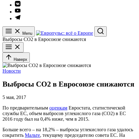
Элемент
меню
Элемент
меню
Элемент
меню
Menu
Search
Выбросы CO2 в Евросоюзе снижаются
Наверх
Новости
Выбросы CO2 в Евросоюзе снижаются
5 мая, 2017
По предварительным
оценкам
Евростата, статистической
службы ЕС, объем выбросов углекислого газа (СО2) в ЕС
2016 году был на 0,4% ниже, чем в 2015.
Больше всего – на 18,2% – выбросы углекислого газа удалось
сократить
Мальте
, текущему председателю совета ЕС. На