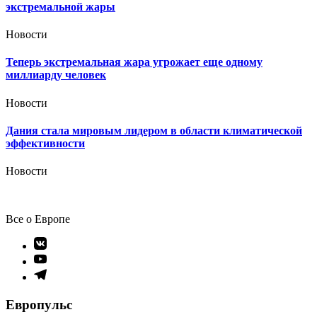
экстремальной жары
Новости
Теперь экстремальная жара угрожает еще одному
миллиарду человек
Новости
Дания стала мировым лидером в области климатической
эффективности
Новости
Все о Европе
Элемент
меню
Элемент
меню
Элемент
меню
Европульс