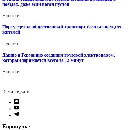
поездах, даже если вагон пустой
Новости
Порту сделал общественный транспорт бесплатным для
жителей
Новости
Данию и Германию соединил грузовой электропаром,
который заряжается всего за 12 минут
Новости
Все о Европе
Элемент
меню
Элемент
меню
Элемент
меню
Европульс