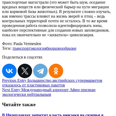
транспортные магистрали (это может быть шум, оседание
вредных веществ или физический барьер на пути миграции
или кормовой базы животных). В результате сложно изучать,
как именно трассы влияют на жизнь зверей и птиц – ведь
контрольных территорий почти не осталось. В то же время
проведенная работа позволила идентифицировать зоны,
наиболее перспективные для создания новых заповедников,
пока их окончательно не «захватила» цивилизация.
Фото:
Paula Vermeulen
Теги:
транспорт
экология
биоразнообразие
Поделиться в соцсетях
Навигация
Previous Entry
Большинство австрийских супермаркетов
отказалось от пластиковых пакетов
по
Next Entry
Международный аэропорт Афин признан
записям
экологически нейтральным
Читайте также
В Нидерландах запретят класть рюкзаки на сиденья в