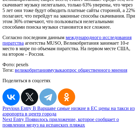
скачивает музыку нелегально, только 63% уверены, что через
5 лет они тоже будут обходить платные сайты стороной, а 22%
полагают, что перейдут на законные способы скачивания. При
этом 36% отмечают, что пользоваться нелегальными
способами поиска музыки становится все сложнее.
Согласно последним данным
международного исследования
пиратства
агентства MUSO, Великобритания занимает 10-е
место в мире по объемам пиратства. На первом месте США,
на втором – Россия.
Фото:
pexels
Теги:
великобритания
музыка
опрос общественного мнения
Поделиться в соцсетях
Навигация
Previous Entry
В Варшаве самые низкие в ЕС цены на такси из
аэропорта в центр города
по
Next Entry
Появилось приложение, которое сообщает о
записям
появлении медуз на испанских пляжах