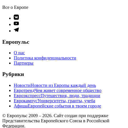
Все о Европе
Элемент
меню
Элемент
меню
Элемент
меню
Европульс
О нас
Политика конфиденциальности
Партнеры
Рубрики
Новости
Новости из Европы каждый день
Евротренд
Чем живет современное общество
Евроэкспресс
Путешествия, люди, традиции
Еврокампус
Университеты, гранты, учеба
Афиша
Европейские события в твоем городе
© Европульс 2009 – 2026. Сайт создан при поддержке
Представительства Европейского Союза в Российской
Федерации.