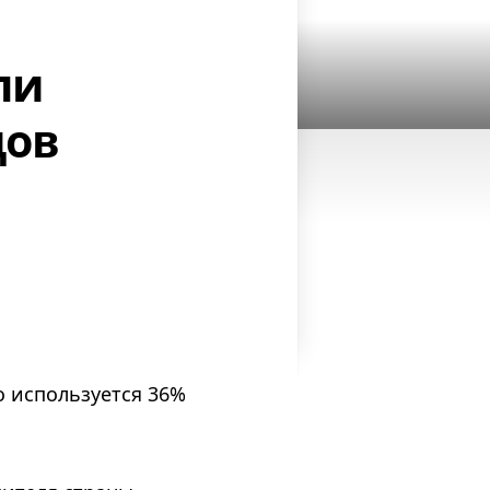
ли
дов
о используется 36%