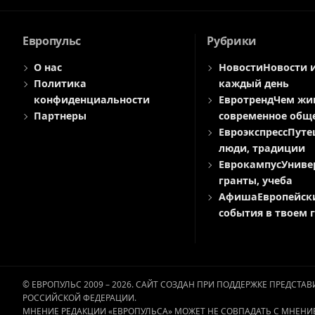
Европульс
Рубрики
О нас
Новости
Новости 
Политика
каждый день
конфиденциальности
Евротренд
Чем жи
Партнеры
современное общ
Евроэкспресс
Путе
люди, традиции
Еврокампус
Униве
гранты, учеба
Афиша
Европейск
события в твоем 
© ЕВРОПУЛЬС 2009 – 2026. САЙТ СОЗДАН ПРИ ПОДДЕРЖКЕ ПРЕДСТ
РОССИЙСКОЙ ФЕДЕРАЦИИ.
МНЕНИЕ РЕДАКЦИИ «ЕВРОПУЛЬСА» МОЖЕТ НЕ СОВПАДАТЬ С МНЕНИ