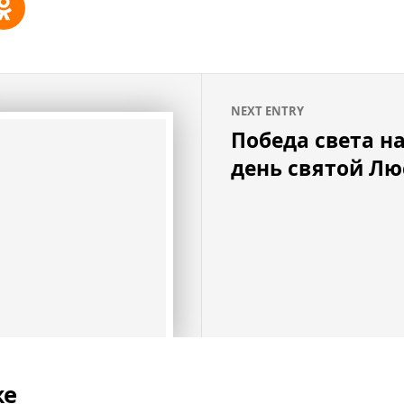
NEXT ENTRY
Победа света н
день святой Л
же