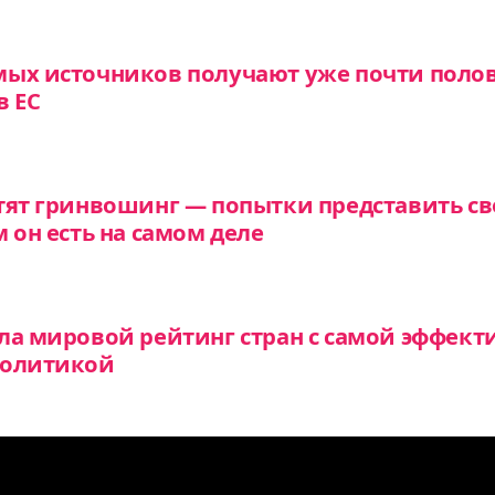
мых источников получают уже почти поло
в ЕС
тят гринвошинг — попытки представить св
 он есть на самом деле
ла мировой рейтинг стран с самой эффект
политикой