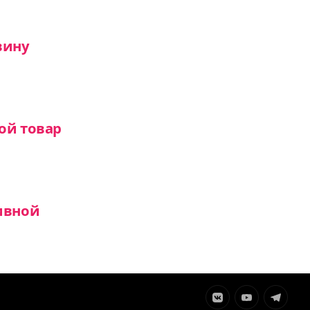
вину
ой товар
ивной
Элемент
Элемент
Элемент