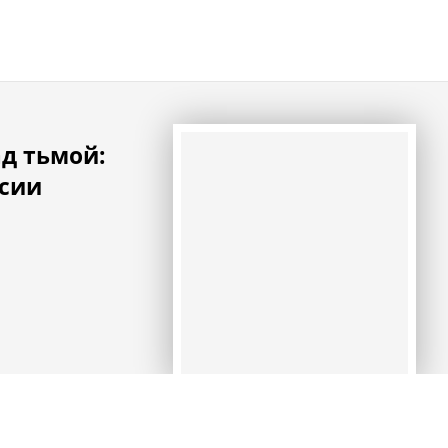
ад тьмой:
юсии