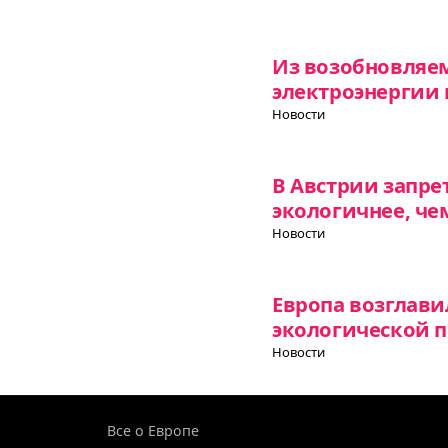
Из возобновляе
электроэнергии 
Новости
В Австрии запре
экологичнее, чем
Новости
Европа возглави
экологической 
Новости
Все о Европе