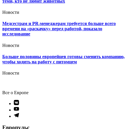
теми, кто не любит животных
Новости
Медсестрам и PR-менеджерам требуется больше всего
времени на «раскачку» перед работой, показало
исследование
Новости
Больше половины европейцев готовы сменить компанию,
чтобы ходить на работу с питомцем
Новости
Все о Европе
Элемент
меню
Элемент
меню
Элемент
меню
Европульс