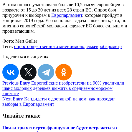
В этом опросе участвовало больше 10,5 тысяч европейцев в
возрасте от 15 до 30 лет из всех 28 стран ЕС. Опрос был
приурочен к выборам в
Европарламент
, которые пройдут в
конце мая 2019 года. Его основная задача – выяснить, что, по
мнению европейской молодежи, сделает ЕС более сильным и
процветающим.
Фото:
Mert Guller
Теги:
опрос общественного мнения
молодежь
евробарометр
Поделиться в соцсетях
Навигация
Previous Entry
Европейские изобретатели на 90% увеличили
шанс молодых деревьев выжить в средиземноморском
по
климате
записям
Next Entry
Кандидаты с доставкой на дом: как проходят
выборы в Европарламент
Читайте также
Почти три четверти французов не будут встречаться с