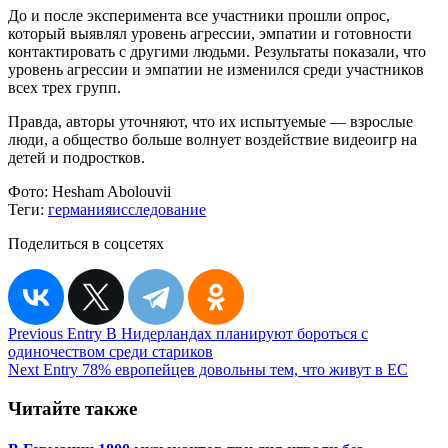
До и после эксперимента все участники прошли опрос,
который выявлял уровень агрессии, эмпатии и готовности
контактировать с другими людьми. Результаты показали, что
уровень агрессии и эмпатии не изменился среди участников
всех трех групп.
Правда, авторы уточняют, что их испытуемые — взрослые
люди, а общество больше волнует воздействие видеоигр на
детей и подростков.
Фото:
Hesham Abolouvii
Теги:
германия
исследование
Поделиться в соцсетях
Навигация
Previous Entry
В Нидерландах планируют бороться с
одиночеством среди стариков
по
Next Entry
78% европейцев довольны тем, что живут в ЕС
записям
Читайте также