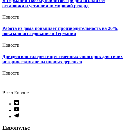
В Германии 1800 музыкантов три дня играли без
остановки и установили мировой рекорд
Новости
Работа из дома повышает производительность на 20%,
показало исследование в Германии
Новости
Дрезденская галерея ищет именных спонсоров для своих
исторических апельсиновых деревьев
Новости
Все о Европе
Элемент
меню
Элемент
меню
Элемент
меню
Европульс