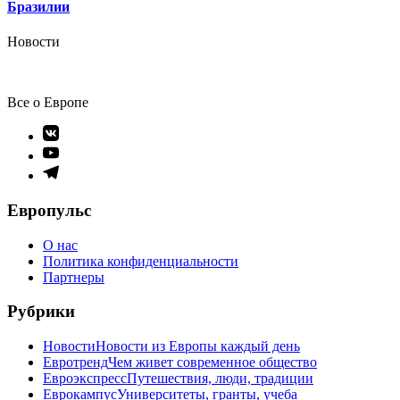
Бразилии
Новости
Все о Европе
Элемент
меню
Элемент
меню
Элемент
меню
Европульс
О нас
Политика конфиденциальности
Партнеры
Рубрики
Новости
Новости из Европы каждый день
Евротренд
Чем живет современное общество
Евроэкспресс
Путешествия, люди, традиции
Еврокампус
Университеты, гранты, учеба