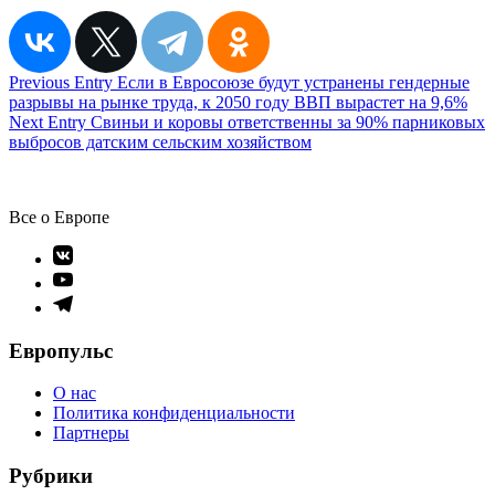
Навигация
Previous Entry
Если в Евросоюзе будут устранены гендерные
разрывы на рынке труда, к 2050 году ВВП вырастет на 9,6%
по
Next Entry
Свиньи и коровы ответственны за 90% парниковых
записям
выбросов датским сельским хозяйством
Все о Европе
Элемент
меню
Элемент
меню
Элемент
меню
Европульс
О нас
Политика конфиденциальности
Партнеры
Рубрики