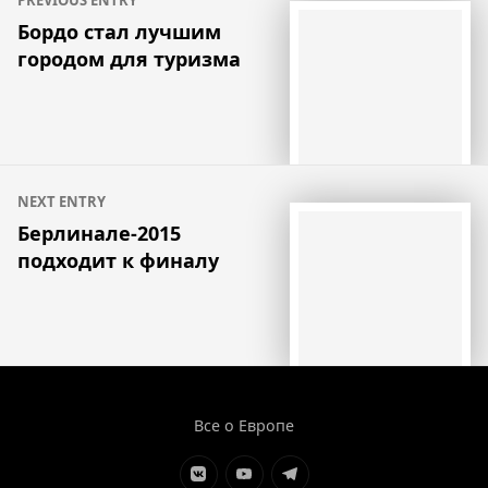
по
Бордо стал лучшим
городом для туризма
записям
NEXT ENTRY
Берлинале-2015
подходит к финалу
Все о Европе