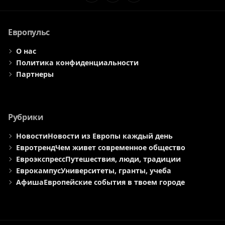
Элемент
Элемент
Элемент
меню
меню
меню
Европульс
О нас
Политика конфиденциальности
Партнеры
Рубрики
Новости
Новости из Европы каждый день
Евротренд
Чем живет современное общество
Евроэкспресс
Путешествия, люди, традиции
Еврокампус
Университеты, гранты, учеба
Афиша
Европейские события в твоем городе