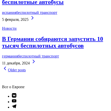
беспилотные автобусы
испания
беспилотный транспорт
Continue
5 февраля, 2025
Reading
Новости
В Германии собираются запустить 10
тысяч беспилотных автобусов
германия
беспилотный транспорт
Continue
11 декабря, 2024
Reading
Навигация
Older posts
по
записям
Все о Европе
Элемент
меню
Элемент
меню
Элемент
меню