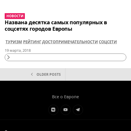
Reading
НОВОСТИ
Названа десятка самых популярных в
соцсетях городов Европы
ТУРИЗМ
РЕЙТИНГ
ДОСТОПРИМЕЧАТЕЛЬНОСТИ
СОЦСЕТИ
19 марта, 2018
Continue
Reading
НАВИГАЦИЯ
OLDER POSTS
ПО
ЗАПИСЯМ
Все о Европе
Элемент
Элемент
Элемент
меню
меню
меню