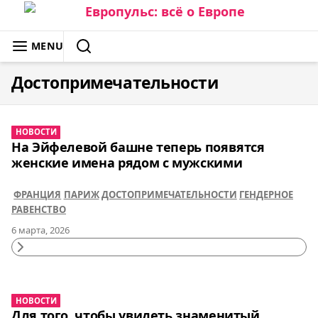
Skip
to
ЕВРОПУЛЬС: ВСЁ О ЕВРОПЕ
MENU
content
SEARCH
Достопримечательности
НОВОСТИ
На Эйфелевой башне теперь появятся
женские имена рядом с мужскими
ФРАНЦИЯ
ПАРИЖ
ДОСТОПРИМЕЧАТЕЛЬНОСТИ
ГЕНДЕРНОЕ
РАВЕНСТВО
6 марта, 2026
Continue
Reading
НОВОСТИ
Для того, чтобы увидеть знаменитый