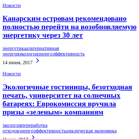
Новости
Канарским островам рекомендовано
полностью перейти на возобновляемую
энергетику через 30 лет
энергетика
альтернативная
энергия
экология
энергоэффективность
Continue
14 июня, 2017
Reading
Новости
Экологичные гостиницы, безотходная
печать, университет на солнечных
батареях: Еврокомиссия вручила
призы «зеленым» компаниям
экология
переработка
отходов
энергоэффективность
циклическая экономика
Continue