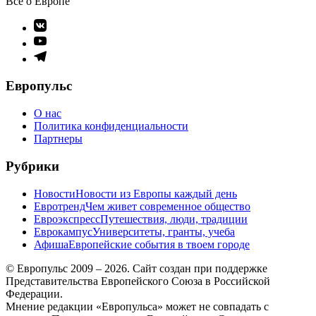
Все о Европе
Элемент
меню
Элемент
меню
Элемент
меню
Европульс
О нас
Политика конфиденциальности
Партнеры
Рубрики
Новости
Новости из Европы каждый день
Евротренд
Чем живет современное общество
Евроэкспресс
Путешествия, люди, традиции
Еврокампус
Университеты, гранты, учеба
Афиша
Европейские события в твоем городе
© Европульс 2009 – 2026. Сайт создан при поддержке
Представительства Европейского Союза в Российской
Федерации.
Мнение редакции «Европульса» может не совпадать с