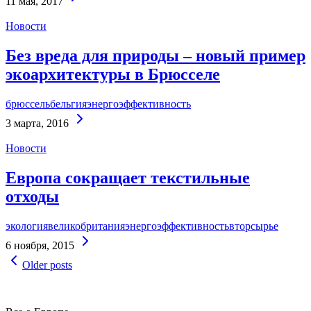
11 мая, 2017
Reading
Новости
Без вреда для природы – новый пример
экоархитектуры в Брюсселе
брюссель
бельгия
энергоэффективность
Continue
3 марта, 2016
Reading
Новости
Европа сокращает текстильные
отходы
экология
великобритания
энергоэффективность
вторсырье
Continue
6 ноября, 2015
Reading
Навигация
Older posts
по
записям