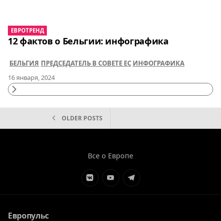
Reading
ЕВРОТРЕНД
12 фактов о Бельгии: инфографика
БЕЛЬГИЯ
ПРЕДСЕДАТЕЛЬ В СОВЕТЕ ЕС
ИНФОГРАФИКА
16 января, 2024
Continue
Reading
НАВИГАЦИЯ
OLDER POSTS
ПО
ЗАПИСЯМ
Все о Европе
Элемент
Элемент
Элемент
меню
меню
меню
Европульс