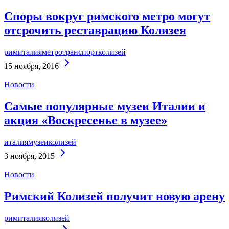
Споры вокруг римского метро могут
отсрочить реставрацию Колизея
рим
италия
метро
транспорт
колизей
Continue
15 ноября, 2016
Reading
Новости
Самые популярные музеи Италии и
акция «Воскресенье в музее»
италия
музеи
колизей
Continue
3 ноября, 2015
Reading
Новости
Римский Колизей получит новую арену
рим
италия
колизей
Continue