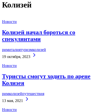
Колизей
Новости
Колизей начал бороться со
спекулянтами
рим
италия
туризм
колизей
Continue
19 октября, 2023
Reading
Новости
Туристы смогут ходить по арене
Колизея
рим
колизей
путешествия
Continue
13 мая, 2021
Reading
Новости