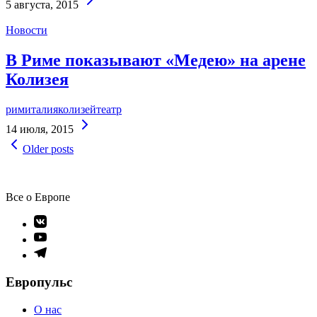
5 августа, 2015
Reading
Новости
В Риме показывают «Медею» на арене
Колизея
рим
италия
колизей
театр
Continue
14 июля, 2015
Reading
Навигация
Older posts
по
записям
Все о Европе
Элемент
меню
Элемент
меню
Элемент
меню
Европульс
О нас