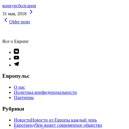
конкурс
болгария
Continue
31 мая, 2018
Reading
Навигация
Older posts
по
записям
Все о Европе
Элемент
меню
Элемент
меню
Элемент
меню
Европульс
О нас
Политика конфиденциальности
Партнеры
Рубрики
Новости
Новости из Европы каждый день
Евротренд
Чем живет современное общество