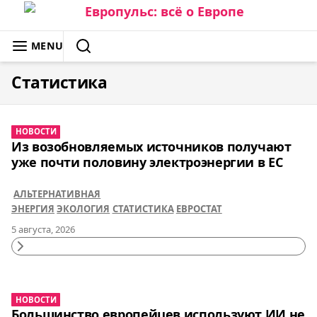
Skip
to
ЕВРОПУЛЬС: ВСЁ О ЕВРОПЕ
MENU
content
SEARCH
Статистика
НОВОСТИ
Из возобновляемых источников получают
уже почти половину электроэнергии в ЕС
АЛЬТЕРНАТИВНАЯ
ЭНЕРГИЯ
ЭКОЛОГИЯ
СТАТИСТИКА
ЕВРОСТАТ
5 августа, 2026
Continue
Reading
НОВОСТИ
Большинство европейцев используют ИИ не