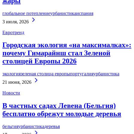
жары
глобальное потепление
урбанистика
испания
Continue
3 июля, 2026
Reading
Евротренд
Городская экология «на максималках»:
почему Гимарайнш стал Зеленой
столицей Европы 2026
экология
зеленая столица европы
португалия
урбанистика
Continue
21 июня, 2026
Reading
Новости
В частных садах Левена (Бельгия)
бесплатно обрежут молодые деревья
бельгия
урбанистика
деревья
Continue