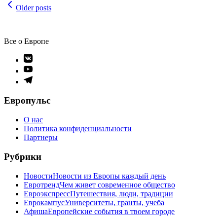
Навигация
Older posts
по
записям
Все о Европе
Элемент
меню
Элемент
меню
Элемент
меню
Европульс
О нас
Политика конфиденциальности
Партнеры
Рубрики
Новости
Новости из Европы каждый день
Евротренд
Чем живет современное общество
Евроэкспресс
Путешествия, люди, традиции
Еврокампус
Университеты, гранты, учеба
Афиша
Европейские события в твоем городе