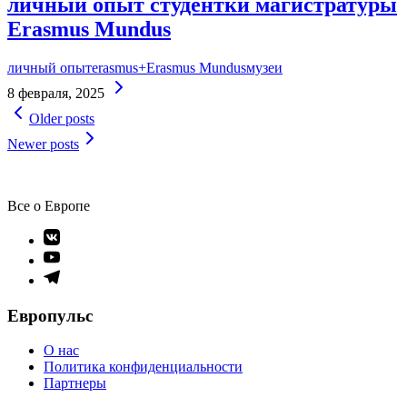
личный опыт студентки магистратуры
Erasmus Mundus
личный опыт
erasmus+
Erasmus Mundus
музеи
Continue
8 февраля, 2025
Reading
Навигация
Older posts
по
Newer posts
записям
Все о Европе
Элемент
меню
Элемент
меню
Элемент
меню
Европульс
О нас
Политика конфиденциальности
Партнеры