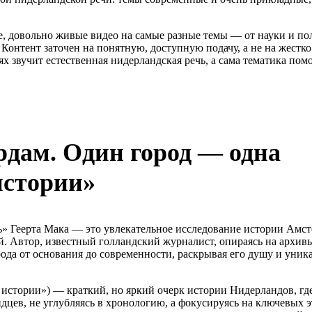
е, довольно живые видео на самые разные темы — от науки и пол
 Контент заточен на понятную, доступную подачу, а не на жестк
иях звучит естественная нидерландская речь, а сама тематика по
рдам. Один город — одна
истории»
» Геерта Мака — это увлекательное исследование истории Амст
й. Автор, известный голландский журналист, опираясь на архив
рода от основания до современности, раскрывая его душу и уни
истории») — краткий, но яркий очерк истории Нидерландов, гд
дцев, не углубляясь в хронологию, а фокусируясь на ключевых э