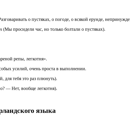
Разговаривать о пустяках, о погоде, о всякой ерунде, непринужде
lfjes (Мы просидели час, но только болтали о пустяках).
ареной репы, легкотня».
 особых усилий, очень проста в выполнении.
вай, для тебя это раз плюнуть).
жно? — Нет, вообще легкотня).
рландского языка