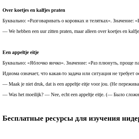
Over koetjes en kalfjes praten
Буквально: «Разговаривать о коровках и телятках». Значение: «
— We hebben een uur zitten praten, maar alleen over koetjes en ka
Een appeltje eitje
Буквально: «Яблочко яичко». Значение: «Раз плюнуть, проще п
Идиома означает, что какая-то задача или ситуация не требует
— Maak je niet druk, dat is een appeltje eitje voor jou. (Не пережи
— Was het moeilijk? — Nee, echt een appeltje eitje. (— Было сло
Бесплатные ресурсы для изучения ниде