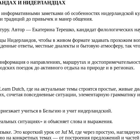
ЛАНДАХ И НИДЕРЛАНДЦАХ
 информативными заметками об особенностях нидерландской кул
 и традиций до привычек и манер общения.
уру. Автор — Екатерина Терешко, кандидат филологических нау
лицы Нидерландов, чтобы в живом формате задавать прохожим в
денные ответы, местные диалекты и бытовую атмосферу, так чт
информация о направлениях, маршрутах и достопримечательност
одских поездок до активного отдыха на природе и в регионах.
Learn Dutch, где на актуальные темы строятся простые, живые д
 сочетая повседневные ситуации, элементарную грамматику и с
риезжает учиться в Бельгию и учит нидерландский.
еальных ситуациях» и объясняет слова и выражения.
зыке. Это короткий урок от Juf M, где через простую, наглядную
о на конкретных темах — от построения предложений и частей 