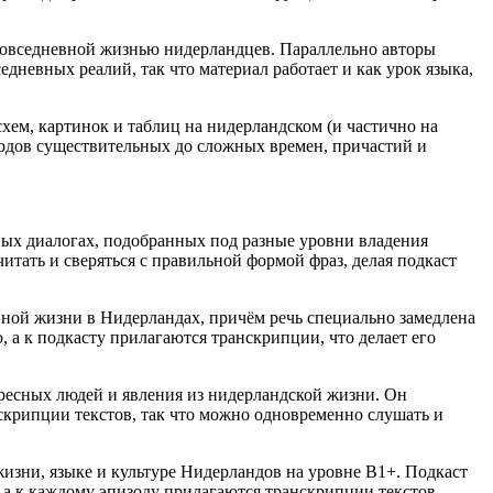
 повседневной жизнью нидерландцев. Параллельно авторы
дневных реалий, так что материал работает и как урок языка,
хем, картинок и таблиц на нидерландском (и частично на
и родов существительных до сложных времен, причастий и
вных диалогах, подобранных под разные уровни владения
итать и сверяться с правильной формой фраз, делая подкаст
вной жизни в Нидерландах, причём речь специально замедлена
 а к подкасту прилагаются транскрипции, что делает его
ересных людей и явления из нидерландской жизни. Он
скрипции текстов, так что можно одновременно слушать и
жизни, языке и культуре Нидерландов на уровне B1+. Подкаст
 а к каждому эпизоду прилагаются транскрипции текстов,