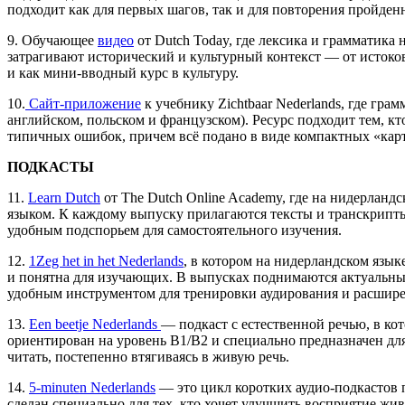
подходит как для первых шагов, так и для повторения пройден
9. Обучающее
видео
от Dutch Today, где лексика и грамматика
затрагивают исторический и культурный контекст — от истоков
и как мини‑вводный курс в культуру.
10.
Сайт-приложение
к учебнику Zichtbaar Nederlands, где гр
английском, польском и французском). Ресурс подходит тем, кт
типичных ошибок, причем всё подано в виде компактных «ка
ПОДКАСТЫ
11.
Learn Dutch
от The Dutch Online Academy, где на нидерланд
языком. К каждому выпуску прилагаются тексты и транскрипты 
удобным подспорьем для самостоятельного изучения.
12.
1Zeg het in het Nederlands
, в котором на нидерландском язы
и понятна для изучающих. В выпусках поднимаются актуальные
удобным инструментом для тренировки аудирования и расширен
13.
Een beetje Nederlands
— подкаст с естественной речью, в к
ориентирован на уровень B1/B2 и специально предназначен дл
читать, постепенно втягиваясь в живую речь.
14.
5‑minuten Nederlands
— это цикл коротких аудио‑подкастов п
сделан специально для тех, кто хочет улучшить восприятие жи