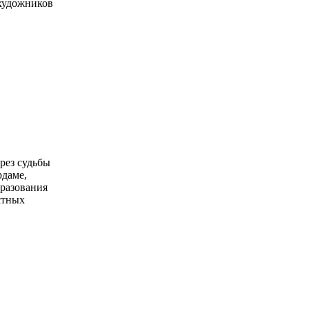
 художников
рез судьбы
рдаме,
бразования
стных