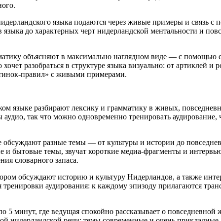
ного.
 нидерландского языка подаются через живые примеры и связь с
 языка до характерных черт нидерландской ментальности и повсе
амматику объясняют в максимально наглядном виде — с помощью с
о хочет разобраться в структуре языка визуально: от артиклей 
ртинок‑правил» с живыми примерами.
ском языке разбирают лексику и грамматику в живых, повседне
аудио, так что можно одновременно тренировать аудирование, ч
ке обсуждают разные темы — от культуры и истории до повседне
 и бытовые темы, звучат короткие медиа‑фрагменты и интервью,
ия словарного запаса.
отором обсуждают историю и культуру Нидерландов, а также инт
я тренировки аудирования: к каждому эпизоду прилагаются тран
о 5 минут, где ведущая спокойно рассказывает о повседневной 
вой нидерландской речи: темы современные и очень прикладные,