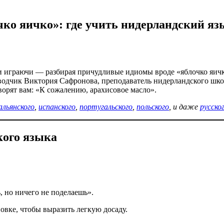
чко яичко»: где учить нидерландский яз
и играючи — разбирая причудливые идиомы вроде «яблочко яичко
водчик Виктория Сафронова, преподаватель нидерландского школы
орят вам: «К сожалению, арахисовое масло».
льянского
,
испанского
,
португальского
,
польского
, и даже
русско
кого языка
, но ничего не поделаешь».
вке, чтобы выразить легкую досаду.