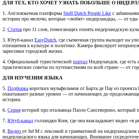
ДЛЯ ТЕХ, КТО ХОЧЕТ УЗНАТЬ ПОБОЛЬШЕ О НИДЕР
1. Англоязычная платформа
Stuff Dutch People Like
с забавными
истории про мелочи, которые «любят» нидерландцы, — от еды
2.
Статья
про 11 слов, помогающих понять нидерландскую культ
3. Ютуб‑канал
EasyDutch
, где съемочная группа выходит на у
отношения к культуре и политике. Камера фиксирует непринуж
зарисовки городской жизни.
4. Официальный туристический
портал
Нидерландов, где есть 
практические советы по путешествиям по всей стране — от гор
ДЛЯ ИЗУЧЕНИЯ ЯЗЫКА
5.
Подборка
коротких мульфильмов от Барта де Пау из проекта 
охватывают разные уровни — от начинающих до продолжающих,
истории.
6.
Серия
историй про итальянца Паоло Сансеверино, который п
7.
Ютуб-канал
голландки Ким, где она выкладывает видео «в р
8.
Видео
от Juf M с лексикой и грамматикой на нидерландском я
нидерландского языка для начинающих. Внимание сосредоточен