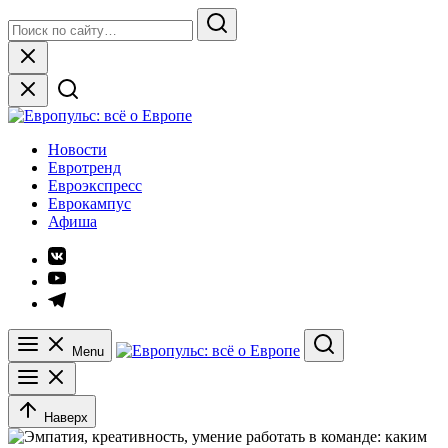
Skip
Search
to
for:
Search
content
Close
Европульс: всё о Европе
Новости
Евротренд
Евроэкспресс
Еврокампус
Афиша
Элемент
меню
Элемент
меню
Элемент
меню
Menu
Search
Наверх