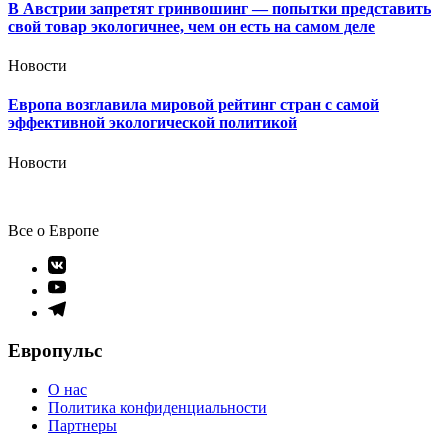
В Австрии запретят гринвошинг — попытки представить
свой товар экологичнее, чем он есть на самом деле
Новости
Европа возглавила мировой рейтинг стран с самой
эффективной экологической политикой
Новости
Все о Европе
Элемент
меню
Элемент
меню
Элемент
меню
Европульс
О нас
Политика конфиденциальности
Партнеры