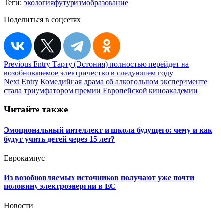
Теги:
экология
футуризм
образование
Поделиться в соцсетях
Навигация
Previous Entry
Тарту (Эстония) полностью перейдет на
возобновляемое электричество в следующем году
по
Next Entry
Комедийная драма об алкогольном эксперименте
записям
стала триумфатором премии Европейской киноакадемии
Читайте также
Эмоциональный интеллект и школа будущего: чему и как
будут учить детей через 15 лет?
Еврокампус
Из возобновляемых источников получают уже почти
половину электроэнергии в ЕС
Новости