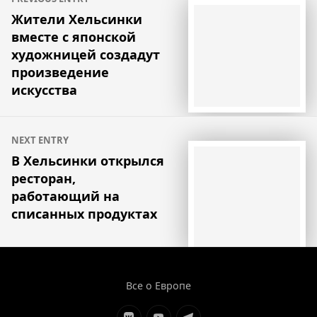
по
Жители Хельсинки
вместе с японской
записям
художницей создадут
произведение
искусства
NEXT ENTRY
В Хельсинки открылся
ресторан,
работающий на
списанных продуктах
Все о Европе