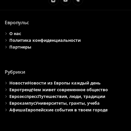
Элемент
Элемент
Элемент
меню
меню
меню
Европульс
О нас
Политика конфиденциальности
Партнеры
Рубрики
Новости
Новости из Европы каждый день
Евротренд
Чем живет современное общество
Евроэкспресс
Путешествия, люди, традиции
Еврокампус
Университеты, гранты, учеба
Афиша
Европейские события в твоем городе