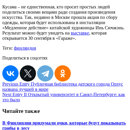
Кусама – не единственная, кто просит простых людей
поделиться своими вещами ради создания произведения
искусства. Так, недавно в Москве прошла акция по сбору
одежды, которая будет использована в инсталляции
«Медленное действие» китайской художницы Инь Сючжэнь.
Результат можно будет увидеть на
выставке
, которая
открывается 30 сентября в «Гараже».
Теги:
финляндия
Поделиться в соцсетях
Навигация
Previous Entry
Публичная библиотека датского города Орхус
названа лучшей в мире
по
Next Entry
II Открытый университет в Санкт-Петербурге: как
записям
это было
Читайте также
В Финляндии придумали очки, которые будут показывать
грибы в лесу