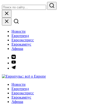
Skip
Search
to
for:
Search
content
Close
Новости
Евротренд
Евроэкспресс
Еврокампус
Афиша
Элемент
меню
Элемент
меню
Элемент
меню
Европульс: всё о Европе
Новости
Евротренд
Евроэкспресс
Еврокампус
Афиша