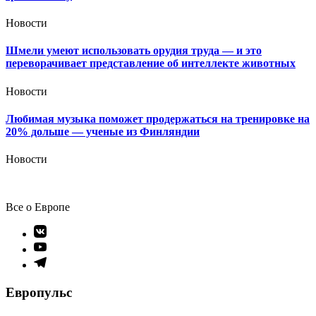
Новости
Шмели умеют использовать орудия труда — и это
переворачивает представление об интеллекте животных
Новости
Любимая музыка поможет продержаться на тренировке на
20% дольше — ученые из Финляндии
Новости
Все о Европе
Элемент
меню
Элемент
меню
Элемент
меню
Европульс