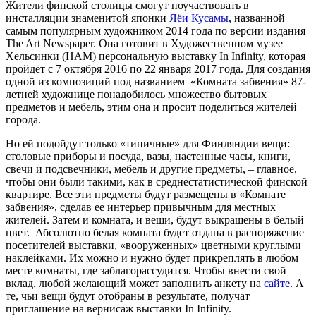
Жители финской столицы смогут поучаствовать в
инсталляции знаменитой японки
Яёи Кусамы
, названной
самым популярным художником 2014 года по версии издания
The Art Newspaper. Она готовит в Художественном музее
Хельсинки (НАМ) персональную выставку In Infinity, которая
пройдёт с 7 октября 2016 по 22 января 2017 года. Для создания
одной из композиций под названием «Комната забвения» 87-
летней художнице понадобилось множество бытовых
предметов и мебель, этим она и просит поделиться жителей
города.
Но ей подойдут только «типичные» для Финляндии вещи:
столовые приборы и посуда, вазы, настенные часы, книги,
свечи и подсвечники, мебель и другие предметы, – главное,
чтобы они были такими, как в среднестатистической финской
квартире. Все эти предметы будут размещены в «Комнате
забвения», сделав ее интерьер привычным для местных
жителей. Затем и комната, и вещи, будут выкрашены в белый
цвет. Абсолютно белая комната будет отдана в распоряжение
посетителей выставки, «вооруженных» цветными круглыми
наклейками. Их можно и нужно будет прикреплять в любом
месте комнаты, где заблагорассудится. Чтобы внести свой
вклад, любой желающий может заполнить анкету на
сайте
. А
те, чьи вещи будут отобраны в результате, получат
приглашение на вернисаж выставки In Infinity.