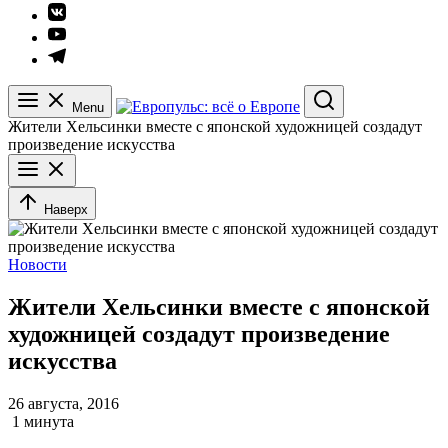
Элемент
меню
Элемент
меню
Элемент
меню
Menu
Search
Жители Хельсинки вместе с японской художницей создадут
произведение искусства
Наверх
Новости
Жители Хельсинки вместе с японской
художницей создадут произведение
искусства
26 августа, 2016
1 минута