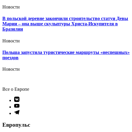
Новости
В польской деревне закончили строительство статуи Девы
Марии – она выше скульптуры Христа-Искупителя в
Бразилии
Новости
Польша запустила туристические маршруты «неспешных»
поездов
Новости
Все о Европе
Элемент
меню
Элемент
меню
Элемент
меню
Европульс