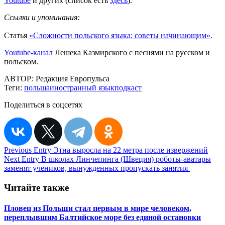
Youtube
и других (список есть
здесь
).
Ссылки и упоминания:
Статья
«Сложности польского языка: советы начинающим»
.
Youtube-канал
Лешека Казмирского c песнями на русском и
польском.
АВТОР:
Редакция Европульса
Теги:
польша
иностранный язык
подкаст
Поделиться в соцсетях
Навигация
Previous Entry
Этна выросла на 22 метра после извержений
Next Entry
В школах Линчепинга (Швеция) роботы-аватары
по
заменят учеников, вынужденных пропускать занятия
записям
Читайте также
Пловец из Польши стал первым в мире человеком,
переплывшим Балтийское море без единой остановки