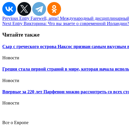
Навигация
Previous Entry
Farewell, arms! Международный дисциплинарны
Next Entry
Викторина: Что вы знаете о современной Ирландии?
по
записям
Читайте также
Сыр с греческого острова Наксос признан самым вкусным 
Новости
Греция стала первой страной в мире, которая начала испо
Новости
Впервые за 220 лет Парфенон можно рассмотреть со всех ст
Новости
Все о Европе