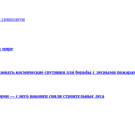
й симпозиум
в мире
льзовать космические спутники для борьбы с лесными пожара
орон — с него наконец сняли строительные леса