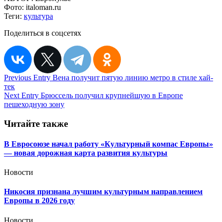
Фото:
italoman.ru
Теги:
культура
Поделиться в соцсетях
Навигация
Previous Entry
Вена получит пятую линию метро в стиле хай-
тек
по
Next Entry
Брюссель получил крупнейшую в Европе
записям
пешеходную зону
Читайте также
В Евросоюзе начал работу «Культурный компас Европы»
— новая дорожная карта развития культуры
Новости
Никосия признана лучшим культурным направлением
Европы в 2026 году
Новости