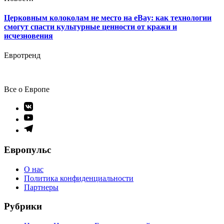
Церковным колоколам не место на eBay: как технологии
смогут спасти культурные ценности от кражи и
исчезновения
Евротренд
Все о Европе
Элемент
меню
Элемент
меню
Элемент
меню
Европульс
О нас
Политика конфиденциальности
Партнеры
Рубрики