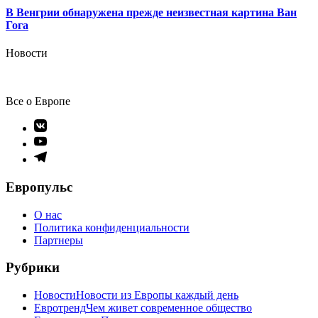
В Венгрии обнаружена прежде неизвестная картина Ван
Гога
Новости
Все о Европе
Элемент
меню
Элемент
меню
Элемент
меню
Европульс
О нас
Политика конфиденциальности
Партнеры
Рубрики
Новости
Новости из Европы каждый день
Евротренд
Чем живет современное общество