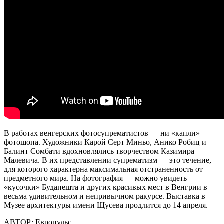
В работах венгерских фотосупрематистов — ни «капли»
фотошопа. Художники Карой Серт Миньо, Анико Робиц и
Балинт Сомбати вдохновлялись творчеством Казимира
Малевича. В их представлении супрематизм — это течение,
для которого характерна максимальная отстраненность от
предметного мира. На фотография — можно увидеть
«кусочки» Будапешта и других красивых мест в Венгрии в
весьма удивительном и непривычном ракурсе. Выставка в
Музее архитектуры имени Щусева продлится до 14 апреля.
АВТОР:
Европульс