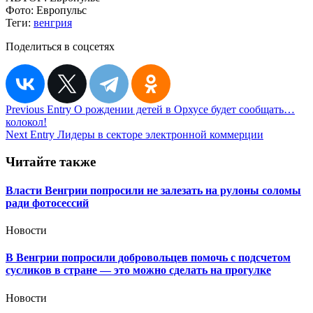
Фото:
Европульс
Теги:
венгрия
Поделиться в соцсетях
Навигация
Previous Entry
О рождении детей в Орхусе будет сообщать…
колокол!
по
Next Entry
Лидеры в секторе электронной коммерции
записям
Читайте также
Власти Венгрии попросили не залезать на рулоны соломы
ради фотосессий
Новости
В Венгрии попросили добровольцев помочь с подсчетом
сусликов в стране — это можно сделать на прогулке
Новости