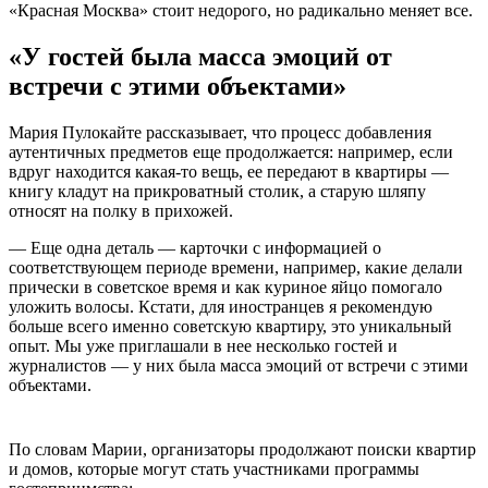
«Красная Москва» стоит недорого, но радикально меняет все.
«У гостей была масса эмоций от
встречи с этими объектами»
Мария Пулокайте рассказывает, что процесс добавления
аутентичных предметов еще продолжается: например, если
вдруг находится какая-то вещь, ее передают в квартиры —
книгу кладут на прикроватный столик, а старую шляпу
относят на полку в прихожей.
— Еще одна деталь — карточки с информацией о
соответствующем периоде времени, например, какие делали
прически в советское время и как куриное яйцо помогало
уложить волосы. Кстати, для иностранцев я рекомендую
больше всего именно советскую квартиру, это уникальный
опыт. Мы уже приглашали в нее несколько гостей и
журналистов — у них была масса эмоций от встречи с этими
объектами.
На вилле
В доме
В
Стасиса
Доминикаса
квартитире
Кудокаса
По словам Марии, организаторы продолжают поиски квартир
Грабиса
советского
и домов, которые могут стать участниками программы
времени