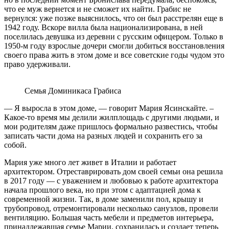
что ее муж вернется и не сможет их найти. Грабис не
вернулся: уже позже выяснилось, что он был расстрелян еще в
1942 году. Вскоре вилла была национализирована, в ней
поселилась девушка из деревни с русским офицером. Только в
1950-м году взрослые дочери смогли добиться восстановления
своего права жить в этом доме и все советские годы чудом это
право удерживали.
Семья Доминикаса Грабиса
— Я выросла в этом доме, — говорит Мария Ясинскайте. –
Какое-то время мы делили жилплощадь с другими людьми, и
мои родителям даже пришлось формально развестись, чтобы
записать части дома на разных людей и сохранить его за
собой.
Мария уже много лет живет в Италии и работает
архитектором. Отреставрировать дом своей семьи она решила
в 2017 году — с уважением и любовью к работе архитектора
начала прошлого века, но при этом с адаптацией дома к
современной жизни. Так, в доме заменили пол, крышу и
трубопровод, отремонтировали несколько санузлов, провели
вентиляцию. Большая часть мебели и предметов интерьера,
принадлежавшая семье Марии, сохранилась и создает теперь