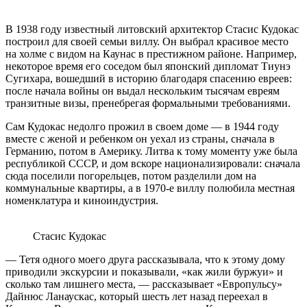
В 1938 году известный литовский архитектор Стасис Кудокас
построил для своей семьи виллу. Он выбрал красивое место
на холме с видом на Каунас в престижном районе. Например,
некоторое время его соседом был японский дипломат Тиунэ
Сугихара, вошедший в историю благодаря спасению евреев:
после начала войны он выдал нескольким тысячам евреям
транзитные визы, пренебрегая формальными требованиями.
Сам Кудокас недолго прожил в своем доме — в 1944 году
вместе с женой и ребенком он уехал из страны, сначала в
Германию, потом в Америку. Литва к тому моменту уже была
республикой СССР, и дом вскоре национализировали: сначала
сюда поселили погорельцев, потом разделили дом на
коммунальные квартиры, а в 1970-е виллу полюбила местная
номенклатура и киноиндустрия.
Стасис Кудокас
— Тетя одного моего друга рассказывала, что к этому дому
приводили экскурсии и показывали, «как жили буржуи» и
сколько там лишнего места, — рассказывает «Европульсу»
Дайнюс Ланаускас, который шесть лет назад переехал в