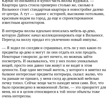
Каунас из Вильнюса и купил часть виллы Кудокаса. —
Квартира здесь стоила примерно столько же, сколько в
Вильнюсе стоит стандартная квартира в новостройке далеко
от центра. А тут — здание с историей, высокими потолками,
красивым видом на город, да еще и спроектированное
известным архитектором.
В интерьеры виллы идеально вписалась мебель ар-деко,
которую Дайнюс начал коллекционировать еще в Вильнюсе.
Переезд на виллу придал его увлечению новый импульс.
— Я ходил по соседям и спрашивал, есть ли у них какие-то
предметы ар-деко и могут ли они отдать их или продать.
Некоторые говорили: да нет ничего, но можешь зайти
посмотреть. И оказывалось, что у них полно уникальных
вещей, просто они давно там живут и не видят в этом
ценности. Еще один местный житель, у которого я заметил на
балконе интересные предметы интерьера, сказал: жалко, что
ты раньше не пришел, у меня сосед ар-дековской мебелью
печку топил. Сейчас вещи часто находят меня сами. Все, что
было произведено в межвоенной Литве, — это приоритет для
меня, но и в целом относящиеся к той эпохе объекты тоже
очень интересны.