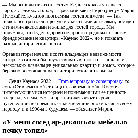
— Мы решили показать гостям Каунаса красоту нашего
города с разных сторон, — рассказывает «Европульсу» Мария
Пулокайте, куратор программы гостеприимства. — Так
появилось три идеи: прогулки с местными жителями, поездки
с гидами-таксистами и жилье для гостей города. Мы
подумали, что будет здорово не просто предложить гостям
брендированные квартиры «Каунас-2022», но и показать
разные исторические эпохи.
Организаторы начали искать владельцев недвижимости,
которые захотели бы поучаствовать в проекте — и нашли
нескольких владельцев уникальных квартир и домов, которые
бережно восстанавливают исторические интерьеры.
— Девиз Каунаса-2022 —
From temporary to contemporary
, то
есть «От временной столицы к современной». Вместе с
интересующимися историей и понимающими ее ценность
владельцами мы смогли организовать что-то вроде
путешествия во времени, от межвоенной эпохи к советскому
периоду, и к 1990-м в будущем, — объясняет Мария.
«У меня сосед ар-дековской мебелью
печку топил»