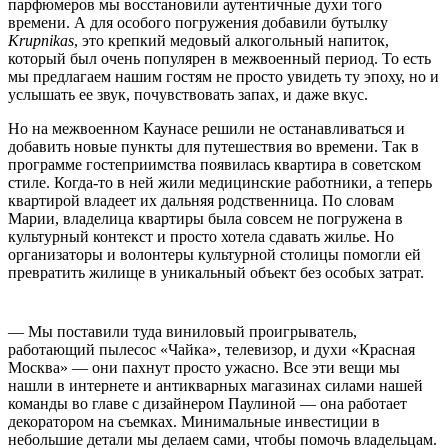
парфюмеров мы восстановили аутентичные духи того
времени. А для особого погружения добавили бутылку
Krupnikas
, это крепкий медовый алкогольный напиток,
который был очень популярен в межвоенный период. То есть
мы предлагаем нашим гостям не просто увидеть ту эпоху, но и
услышать ее звук, почувствовать запах, и даже вкус.
Но на межвоенном Каунасе решили не останавливаться и
добавить новые пункты для путешествия во времени. Так в
программе гостеприимства появилась квартира в советском
стиле. Когда-то в ней жили медицинские работники, а теперь
квартирой владеет их дальняя родственница. По словам
Марии, владелица квартиры была совсем не погружена в
культурный контекст и просто хотела сдавать жилье. Но
организаторы и волонтеры культурной столицы помогли ей
превратить жилище в уникальный объект без особых затрат.
— Мы поставили туда виниловый проигрыватель,
работающий пылесос «Чайка», телевизор, и духи «Красная
Москва» — они пахнут просто ужасно. Все эти вещи мы
нашли в интернете и антикварных магазинах силами нашей
команды во главе с дизайнером Паулиной — она работает
декоратором на съемках. Минимальные инвестиции в
небольшие детали мы делаем сами, чтобы помочь владельцам.