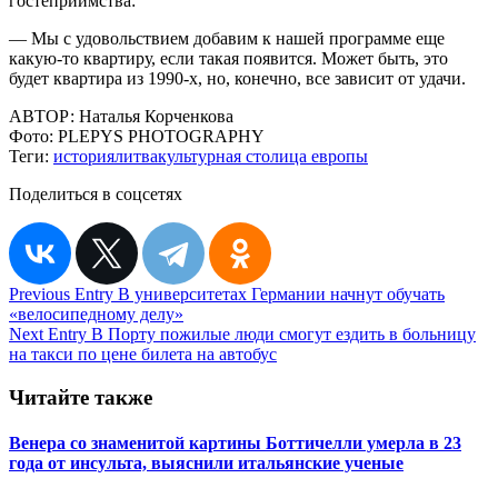
гостеприимства:
— Мы с удовольствием добавим к нашей программе еще
какую-то квартиру, если такая появится. Может быть, это
будет квартира из 1990-х, но, конечно, все зависит от удачи.
АВТОР:
Наталья Корченкова
Фото:
PLEPYS PHOTOGRAPHY
Теги:
история
литва
культурная столица европы
Поделиться в соцсетях
Навигация
Previous Entry
В университетах Германии начнут обучать
«велосипедному делу»
по
Next Entry
В Порту пожилые люди смогут ездить в больницу
записям
на такси по цене билета на автобус
Читайте также
Венера со знаменитой картины Боттичелли умерла в 23
года от инсульта, выяснили итальянские ученые