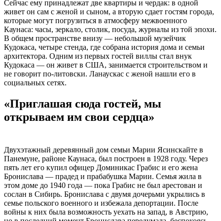
Сейчас ему принадлежат две квартиры и чердак: в одной
живет он сам с женой и сыном, а вторую сдает гостям города,
которые могут погрузиться в атмосферу межвоенного
Каунаса: часы, зеркало, столик, посуда, журналы из той эпохи.
В общем пространстве внизу — небольшой музейчик
Кудокаса, четыре стенда, где собрана история дома и семьи
архитектора. Одним из первых гостей виллы стал внук
Кудокаса — он живет в США, занимается строительством и
не говорит по-литовски. Ланаускас с женой нашли его в
социальных сетях.
«Приглашая сюда гостей, мы
открываем им свои сердца»
Двухэтажный деревянный дом семьи Марии Ясинскайте в
Панемуне, районе Каунаса, был построен в 1928 году. Через
пять лет его купил офицер Доминикас Грабис и его жена
Бронислава — прадед и прабабушка Марии. Семья жила в
этом доме до 1940 года — пока Грабис не был арестован и
сослан в Сибирь. Бронислава с двумя дочерьми укрылись в
семье польского военного и избежала депортации. После
войны к них была возможность уехать на запад, в Австрию,
но в последний момент Бронислава передумала, беспокоясь,