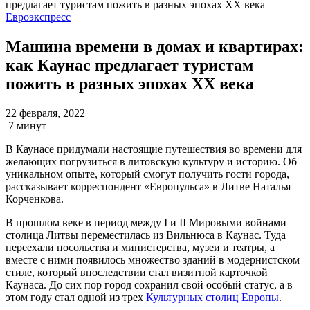
Евроэкспресс
Машина времени в домах и квартирах:
как Каунас предлагает туристам
пожить в разных эпохах XX века
22 февраля, 2022
7 минут
В Каунасе придумали настоящие путешествия во времени для
желающих погрузиться в литовскую культуру и историю. Об
уникальном опыте, который смогут получить гости города,
рассказывает корреспондент «Европульса» в Литве Наталья
Корченкова.
В прошлом веке в период между I и II Мировыми войнами
столица Литвы переместилась из Вильнюса в Каунас. Туда
переехали посольства и министерства, музеи и театры, а
вместе с ними появилось множество зданий в модернистском
стиле, который впоследствии стал визитной карточкой
Каунаса. До сих пор город сохранил свой особый статус, а в
этом году стал одной из трех
Культурных столиц Европы
.