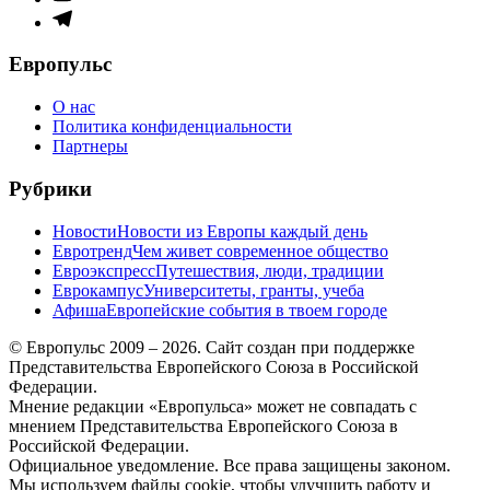
меню
Элемент
меню
Европульс
О нас
Политика конфиденциальности
Партнеры
Рубрики
Новости
Новости из Европы каждый день
Евротренд
Чем живет современное общество
Евроэкспресс
Путешествия, люди, традиции
Еврокампус
Университеты, гранты, учеба
Афиша
Европейские события в твоем городе
© Европульс 2009 – 2026. Сайт создан при поддержке
Представительства Европейского Союза в Российской
Федерации.
Мнение редакции «Европульса» может не совпадать с
мнением Представительства Европейского Союза в
Российской Федерации.
Официальное уведомление. Все права защищены законом.
Мы используем файлы cookie, чтобы улучшить работу и