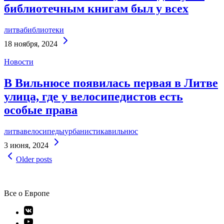
библиотечным книгам был у всех
литва
библиотеки
Continue
18 ноября, 2024
Reading
Новости
В Вильнюсе появилась первая в Литве
улица, где у велосипедистов есть
особые права
литва
велосипеды
урбанистика
вильнюс
Continue
3 июня, 2024
Reading
Навигация
Older posts
по
записям
Все о Европе
Элемент
меню
Элемент