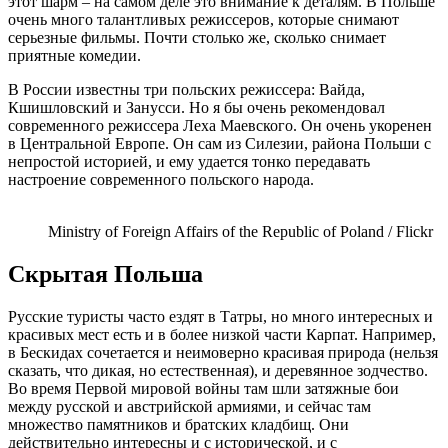
этот шарм – на самом деле это внимание к деталям. В Польше
очень много талантливых режиссеров, которые снимают
серьезные фильмы. Почти столько же, сколько снимает
приятные комедии.
В России известны три польских режиссера: Вайда,
Кшишловский и Занусси. Но я бы очень рекомендовал
современного режиссера Леха Маевского. Он очень укоренен
в Центральной Европе. Он сам из Силезии, района Польши с
непростой историей, и ему удается тонко передавать
настроение современного польского народа.
Ministry of Foreign Affairs of the Republic of Poland / Flickr
Скрытая Польша
Русские туристы часто ездят в Татры, но много интересных и
красивых мест есть и в более низкой части Карпат. Например,
в Бескидах сочетается и неимоверно красивая природа (нельзя
сказать, что дикая, но естественная), и деревянное зодчество.
Во время Первой мировой войны там шли затяжные бои
между русской и австрийской армиями, и сейчас там
множество памятников и братских кладбищ. Они
действительно интересны и с исторической, и с