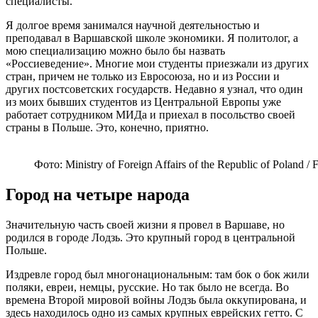
специалисты.
Я долгое время занимался научной деятельностью и
преподавал в Варшавской школе экономики. Я политолог, а
мою специализацию можно было бы назвать
«Россиеведение». Многие мои студенты приезжали из других
стран, причем не только из Евросоюза, но и из России и
других постсоветских государств. Недавно я узнал, что один
из моих бывших студентов из Центральной Европы уже
работает сотрудником МИДа и приехал в посольство своей
страны в Польше. Это, конечно, приятно.
Фото: Ministry of Foreign Affairs of the Republic of Poland / F
Город на четыре народа
Значительную часть своей жизни я провел в Варшаве, но
родился в городе Лодзь. Это крупный город в центральной
Польше.
Издревле город был многонациональным: там бок о бок жили
поляки, евреи, немцы, русские. Но так было не всегда. Во
времена Второй мировой войны Лодзь была оккупирована, и
здесь находилось одно из самых крупных еврейских гетто. С