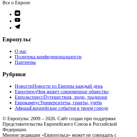
Все о Европе
Элемент
меню
Элемент
меню
Элемент
меню
Европульс
О нас
Политика конфиденциальности
Партнеры
Рубрики
Новости
Новости из Европы каждый день
Евротренд
Чем живет современное общество
Евроэкспресс
Путешествия, люди, традиции
Еврокампус
Университеты, гранты, учеба
Афиша
Европейские события в твоем городе
© Европульс 2009 – 2026. Сайт создан при поддержке
Представительства Европейского Союза в Российской
Федерации.
Мнение редакции «Европульса» может не совпадать с