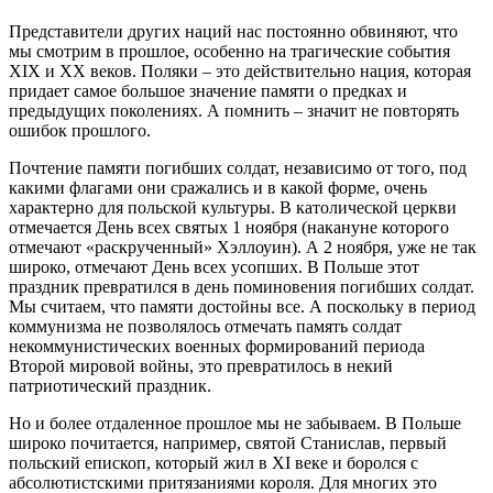
Представители других наций нас постоянно обвиняют, что
мы смотрим в прошлое, особенно на трагические события
XIX и XX веков. Поляки – это действительно нация, которая
придает самое большое значение памяти о предках и
предыдущих поколениях. А помнить – значит не повторять
ошибок прошлого.
Почтение памяти погибших солдат, независимо от того, под
какими флагами они сражались и в какой форме, очень
характерно для польской культуры. В католической церкви
отмечается День всех святых 1 ноября (накануне которого
отмечают «раскрученный» Хэллоуин). А 2 ноября, уже не так
широко, отмечают День всех усопших. В Польше этот
праздник превратился в день поминовения погибших солдат.
Мы считаем, что памяти достойны все. А поскольку в период
коммунизма не позволялось отмечать память солдат
некоммунистических военных формирований периода
Второй мировой войны, это превратилось в некий
патриотический праздник.
Но и более отдаленное прошлое мы не забываем. В Польше
широко почитается, например, святой Станислав, первый
польский епископ, который жил в XI веке и боролся с
абсолютистскими притязаниями короля. Для многих это