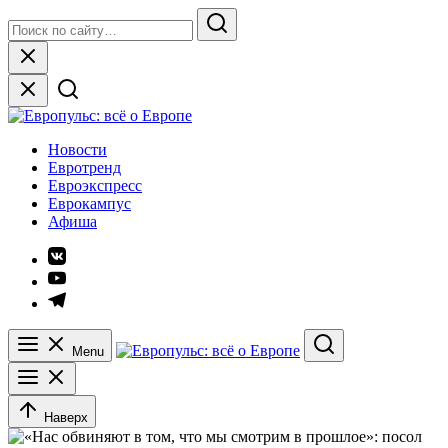
Skip
Search
to
for:
Search
content
Close
Европульс: всё о Европе
Новости
Евротренд
Евроэкспресс
Еврокампус
Афиша
Элемент
меню
Элемент
меню
Элемент
меню
Menu
Search
Наверх