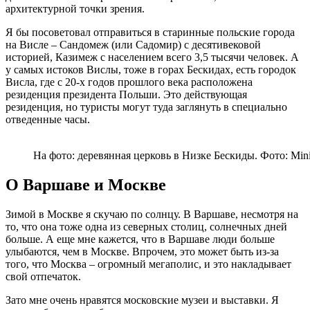
архитектурной точки зрения.
Я бы посоветовал отправиться в старинные польские города
на Висле – Сандомеж (или Садомир) с десятивековой
историей, Казимеж с населением всего 3,5 тысячи человек. А
у самых истоков Вислы, тоже в горах Бескидах, есть городок
Висла, где с 20-х годов прошлого века расположена
резиденция президента Польши. Это действующая
резиденция, но туристы могут туда заглянуть в специально
отведенные часы.
На фото: деревянная церковь в Низке Бескиды. Фото: Ministry
О Варшаве и Москве
Зимой в Москве я скучаю по солнцу. В Варшаве, несмотря на
то, что она тоже одна из северных столиц, солнечных дней
больше. А еще мне кажется, что в Варшаве люди больше
улыбаются, чем в Москве. Впрочем, это может быть из-за
того, что Москва – огромный мегаполис, и это накладывает
свой отпечаток.
Зато мне очень нравятся московские музеи и выставки. Я