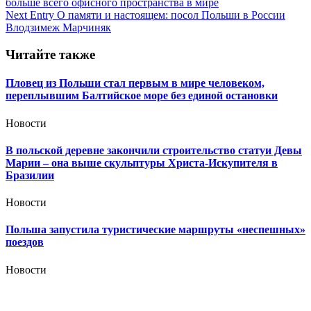
больше всего офисного пространства в мире
по
Next Entry
О памяти и настоящем: посол Польши в России
записям
Влодзимеж Марчиняк
Читайте также
Пловец из Польши стал первым в мире человеком,
переплывшим Балтийское море без единой остановки
Новости
В польской деревне закончили строительство статуи Девы
Марии – она выше скульптуры Христа-Искупителя в
Бразилии
Новости
Польша запустила туристические маршруты «неспешных»
поездов
Новости