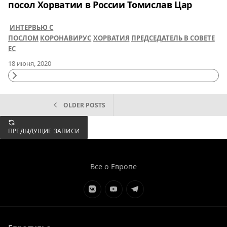
посол Хорватии в России Томислав Цар
ИНТЕРВЬЮ С
ПОСЛОМ
КОРОНАВИРУС
ХОРВАТИЯ
ПРЕДСЕДАТЕЛЬ В СОВЕТЕ
ЕС
18 июня, 2020
Continue
Reading
НАВИГАЦИЯ
OLDER POSTS
ПО
ПРЕДЫДУЩИЕ ЗАПИСИ
ЗАПИСЯМ
Все о Европе
Элемент
Элемент
Элемент
меню
меню
меню