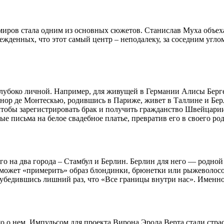
миров стала одним из основных сюжетов. Станислав Муха объеха
жденных, что этот самый центр – неподалеку, за соседним углом
лубоко личной. Например, для живущей в Германии Алисы Бергер
нор де Монтескью, родившись в Париже, живет в Таллине и Бе
 чтобы зарегистрировать брак и получить гражданство Швейцарии
ные письма на белое свадебное платье, превратив его в своего 
о на два города – Стамбул и Берлин. Берлин для него — родной 
а может «примерить» образ блондинки, брюнетки или рыжеволос
 убедившись лишний раз, что «Все границы внутри нас». Именно
ько о нем. Импульсом для проекта Вирона Эрола Верта стали стр