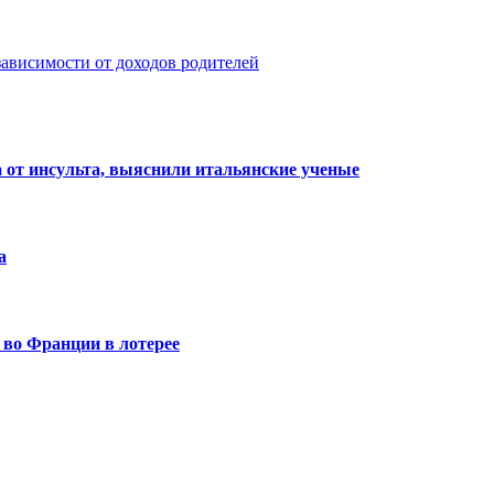
 зависимости от доходов родителей
а от инсульта, выяснили итальянские ученые
а
 во Франции в лотерее