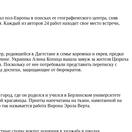
л пол-Европы в поисках ее географического центра, сняв
. Каждый из авторов 24 работ находит свое место встречи,
, родившейся в Дагестане в семье кореянки и еврея, предки
рлине. Украинка Алина Копица вышла замуж за жителя Цюриха
. Поскольку от нее потребовали представить переписку с
рода доспехи, защищающие от бюрократов.
город, где он родился и учился в Берлинском университете
ой красавицы. Принты напечатаны на ткани, намотанной на
 так называется работа Вирона Эрола Верта.
астные споры вокруг ношения в хиджаба в школах,