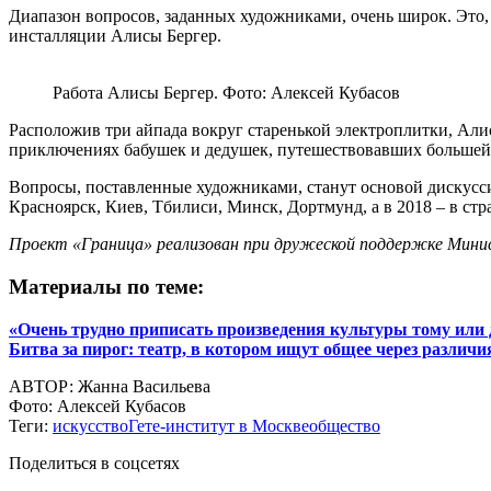
Диапазон вопросов, заданных художниками, очень широк. Это,
инсталляции Алисы Бергер.
Работа Алисы Бергер. Фото: Алексей Кубасов
Расположив три айпада вокруг старенькой электроплитки, Алис
приключениях бабушек и дедушек, путешествовавших большей 
Вопросы, поставленные художниками, станут основой дискуссий
Красноярск, Киев, Тбилиси, Минск, Дортмунд, а в 2018 – в ст
Проект «Граница» реализован при дружеской поддержке Мини
Материалы по теме:
«Очень трудно приписать произведения культуры тому или 
Битва за пирог: театр, в котором ищут общее через различи
АВТОР:
Жанна Васильева
Фото:
Алексей Кубасов
Теги:
искусство
Гете-институт в Москве
общество
Поделиться в соцсетях