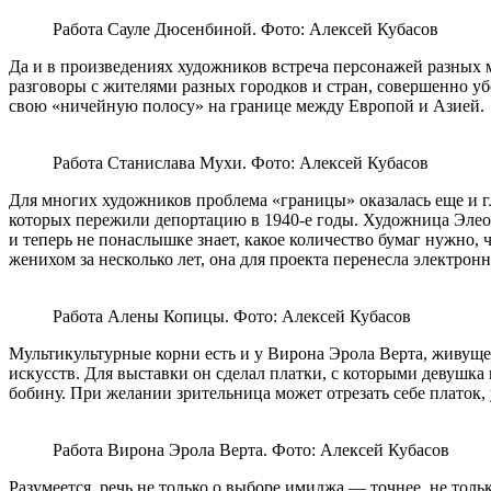
Работа Сауле Дюсенбиной. Фото: Алексей Кубасов
Да и в произведениях художников встреча персонажей разных 
разговоры с жителями разных городков и стран, совершенно убе
свою «ничейную полосу» на границе между Европой и Азией.
Работа Станислава Мухи. Фото: Алексей Кубасов
Для многих художников проблема «границы» оказалась еще и г
которых пережили депортацию в 1940-е годы. Художница Элео
и теперь не понаслышке знает, какое количество бумаг нужно,
женихом за несколько лет, она для проекта перенесла электрон
Работа Алены Копицы. Фото: Алексей Кубасов
Мультикультурные корни есть и у Вирона Эрола Верта, живущег
искусств. Для выставки он сделал платки, с которыми девушк
бобину. При желании зрительница может отрезать себе платок,
Работа Вирона Эрола Верта. Фото: Алексей Кубасов
Разумеется, речь не только о выборе имиджа — точнее, не тол