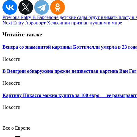
Навигация
Previous Entry
В Барселоне детские сады будут взимать плату в
Next Entry
Аэропорт Хельсинки признан лучшим в мире
по
записям
Читайте также
Венера со знаменитой картины Боттичелли умерла в 23 год
Новости
В Венгрии обнаружена прежде неизвестная картина Ван Гог
Новости
Картину Пикассо можно купить за 100 евро — ее разыграют
Новости
Все о Европе