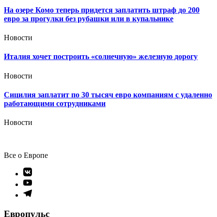
На озере Комо теперь придется заплатить штраф до 200
евро за прогулки без рубашки или в купальнике
Новости
Италия хочет построить «солнечную» железную дорогу
Новости
Сицилия заплатит по 30 тысяч евро компаниям с удаленно
работающими сотрудниками
Новости
Все о Европе
Элемент
меню
Элемент
меню
Элемент
меню
Европульс