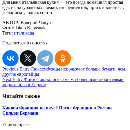
Для меня итальянская кухня — это всегда домашняя простая
еда, из натуральных свежих ингредиентов, приготовленная с
желанием угодить гостю.
АВТОР:
Валерий Чокуа
Фото:
Jakub Kapusnak
Теги:
италия
еда
Поделиться в соцсетях
Навигация
Previous Entry
Люксембужцы используют больше бумаги, чем
другие европейцы
по
Next Entry
Финны оказались самыми большими любителями
записям
мороженого в Европе
Читайте также
Какова Франция на вкус? Посол Франции в России
Сильви Берманн
Евроэкспресс