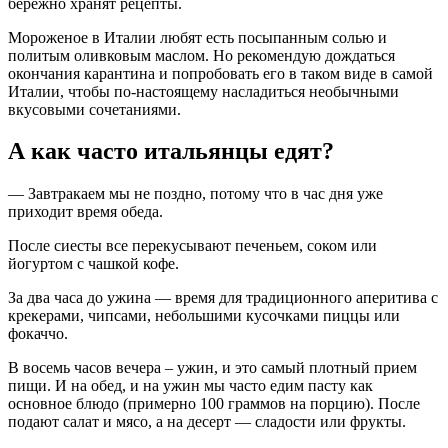
бережно хранят рецепты.
Мороженое в Италии любят есть посыпанным солью и
политым оливковым маслом. Но рекомендую дождаться
окончания карантина и попробовать его в таком виде в самой
Италии, чтобы по-настоящему насладиться необычными
вкусовыми сочетаниями.
А как часто итальянцы едят?
— Завтракаем мы не поздно, потому что в час дня уже
приходит время обеда.
После сиесты все перекусывают печеньем, соком или
йогуртом с чашкой кофе.
За два часа до ужина — время для традиционного аперитива с
крекерами, чипсами, небольшими кусочками пиццы или
фокаччо.
В восемь часов вечера – ужин, и это самый плотный прием
пищи. И на обед, и на ужин мы часто едим пасту как
основное блюдо (примерно 100 граммов на порцию). После
подают салат и мясо, а на десерт — сладости или фрукты.