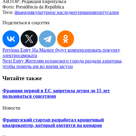
АВТОР:
Редакция Европульса
Фото:
Presidência da República
Теги:
франция
культурное наследие
германия
португалия
Поделиться в соцсетях
Навигация
Previous Entry
На Мальте будут компенсировать покупку
электросамоката
по
Next Entry
Жителям испанского города раздали аэраторы,
записям
чтобы помочь им во время засухи
Читайте также
Франция первой в ЕС запретила детям до 15 лет
пользоваться соцсетями
Новости
Французский стартап разработал крошечный
квадрокоптер, который охотится на комаров