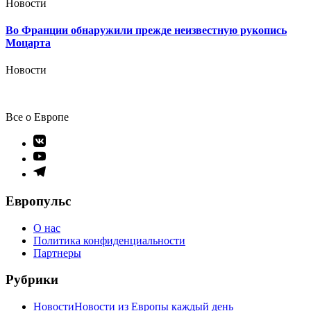
Новости
Во Франции обнаружили прежде неизвестную рукопись
Моцарта
Новости
Все о Европе
Элемент
меню
Элемент
меню
Элемент
меню
Европульс
О нас
Политика конфиденциальности
Партнеры
Рубрики
Новости
Новости из Европы каждый день