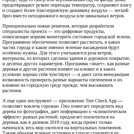
предотвращают резкие перепады температур, сохраняют влагу
и создают более благоприятную динамику воздуха — легкий
бриз вместо неподвижного воздуха или шквальных ветров.
Принципиально новые решения, которые разработали
специалисты проекта — это цифровые продукты,
помогающие мэриям мониторить состояние городской зелени.
Программное обеспечение позволяет рассчитать, в каких
частях города и какие именно зеленые насаждения будут
особенно нужны. Для этого учитывается роза ветров,
материалы, из которых сделаны здания и дорожное покрытие,
и десятки других параметров. Программа «знает», как разные
деревья и другие растения влияют на климат и в каких
условиях хорошо себя чувствуют — и дают сити-менеджерам
возможность проверить разные варианты озеленения и их
влияние на городскую среду прежде, чем высаживать
растения.
А еще один инструмент — приложение Tree Check App
—
позволяет вовлечь горожан. Оно помогает определить вид
дерева по фотографии, дает информацию о «климатическом
эффекте» разных растений, предлагает поохотиться на
деревья, как в далеком 2019 году, когда проект только
начинался, весь мир охотился на виртуальных покемонов.
Таким образом зеленые островки в городе становятся не