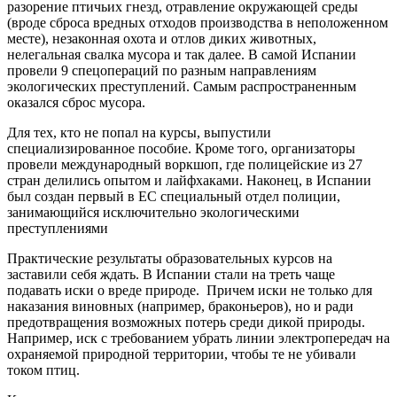
разорение птичьих гнезд, отравление окружающей среды
(вроде сброса вредных отходов производства в неположенном
месте), незаконная охота и отлов диких животных,
нелегальная свалка мусора и так далее. В самой Испании
провели 9 спецопераций по разным направлениям
экологических преступлений. Самым распространенным
оказался сброс мусора.
Для тех, кто не попал на курсы, выпустили
специализированное пособие. Кроме того, организаторы
провели международный воркшоп, где полицейские из 27
стран делились опытом и лайфхаками. Наконец, в Испании
был создан первый в ЕС специальный отдел полиции,
занимающийся исключительно экологическими
преступлениями
Практические результаты образовательных курсов на
заставили себя ждать. В Испании стали на треть чаще
подавать иски о вреде природе. Причем иски не только для
наказания виновных (например, браконьеров), но и ради
предотвращения возможных потерь среди дикой природы.
Например, иск с требованием убрать линии электропередач на
охраняемой природной территории, чтобы те не убивали
током птиц.