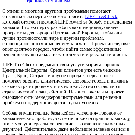
тропическим ливням
С этими и многими другими проблемами помогают
справиться эксперты чешского проекта
LIFE TreeCheck
,
который отмечен премией LIFE Award за борьбу с изменением
климата. Его эксперты разрабатывают индивидуальные
программы для городов Центральной Европы, чтобы они
лучше противостояли жаре и другим проблемам,
спровоцированным изменением климата. Проект исследовал
опыт десятков городов, чтобы найти самые эффективные
решения с лучшим балансом стоимости и результативности.
LIFE TreeCheck предлагает свои услуги мэриям городов
Центральной Европы. Среди клиентов уже есть чешские
Прага, Брно, Острава и другие города. Сперва проект
помогает оценить климатическое здоровье города и выявить
самые острые проблемы и их истоки. Затем составляется
стратегический план действий. Наконец, эксперты проекта
снабжают сити-менеджеров инструментами для решения
проблем и поддержания достигнутых успехов.
Собрав внушительные базы кейсов «лечения» городов от
климатических проблем, эксперты проекта пришли к выводу,
что самое универсальное решение — озеленение каменных
джунглей. Действительно, даже небольшие зеленые оазисы в
городе, будь то сквер или вертикальный сад на фасаде дома,