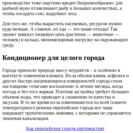
производство тоже ощутимо вредит биоразнообразию: для
рыбной муки отлавливают рыбу в больших количествах, а
чтобы посадить сою, вырубают леса.
Для того же, чтобы вырастить насекомых, ресурсов нужно
куда меньше. А главное, их еда — это наши отходы! Так
проект замкнул пищевую цепь (растения — животные —
человек) в кольцо, минимизировав нагрузку на окружающую
среду.
Кондиционер для целого города
Города приносят природе массу неудобств – и особенно в
контексте изменения климата. Из-за обилия камня, асфальта и
других быстро нагревающихся поверхностей города стали
настоящими «очагами воспаления» в летние месяцы, когда
погода и без того жаркая. Плотная застройка требует больших
объемов воды, что приводит к снижению ее качества и
засухам. В то же время из-за изменившегося по всей планете
температурного режима европейские города все чаще
накрывает тропическими ливнями, с которыми не справляется
ливневая канализация.
Как европейские города противостоят