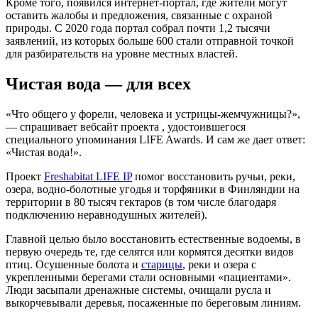
Кроме того, появился интернет-портал, где жители могут
оставить жалобы и предложения, связанные с охраной
природы. С 2020 года портал собрал почти 1,2 тысячи
заявлений, из которых больше 600 стали отправной точкой
для разбирательств на уровне местных властей.
Чистая вода — для всех
«Что общего у форели, человека и устрицы-жемчужницы?»,
— спрашивает вебсайт проекта , удостоившегося
специального упоминания LIFE Awards. И сам же дает ответ:
«Чистая вода!».
Проект
Freshabitat LIFE IP
помог восстановить ручьи, реки,
озера, водно-болотные угодья и торфяники в Финляндии на
территории в 80 тысяч гектаров (в том числе благодаря
подключению неравнодушных жителей).
Главной целью было восстановить естественные водоемы, в
первую очередь те, где селятся или кормятся десятки видов
птиц. Осушенные болота и
старицы
, реки и озера с
укрепленными берегами стали основными «пациентами».
Люди засыпали дренажные системы, очищали русла и
выкорчевывали деревья, посаженные по береговым линиям.