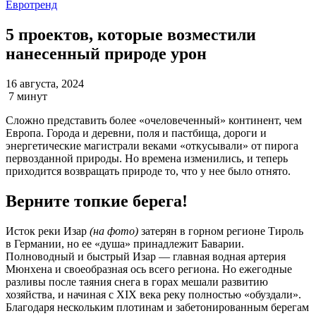
Евротренд
5 проектов, которые возместили
нанесенный природе урон
16 августа, 2024
7 минут
Сложно представить более «очеловеченный» континент, чем
Европа. Города и деревни, поля и пастбища, дороги и
энергетические магистрали веками «откусывали» от пирога
первозданной природы. Но времена изменились, и теперь
приходится возвращать природе то, что у нее было отнято.
Верните топкие берега!
Исток реки Изар
(на фото)
затерян в горном регионе Тироль
в Германии, но ее «душа» принадлежит Баварии.
Полноводный и быстрый Изар — главная водная артерия
Мюнхена и своеобразная ось всего региона. Но ежегодные
разливы после таяния снега в горах мешали развитию
хозяйства, и начиная с XIX века реку полностью «обуздали».
Благодаря нескольким плотинам и забетонированным берегам