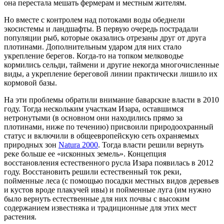
она перестала мешать фермерам и местным жителям.
Но вместе с контролем над потоками воды обеднели
экосистемы и ландшафты. В первую очередь пострадали
популяции рыб, которые оказались отрезаны друг от друга
плотинами. Дополнительным ударом для них стало
укрепление берегов. Когда-то на топком мелководье
кормились сельди, таймени и другие некогда многочисленные
виды, а укрепление береговой линии практически лишило их
кормовой базы.
На эти проблемы обратили внимание баварские власти в 2010
году. Тогда нескольким участкам Изара, оставшимся
нетронутыми (в основном они находились прямо за
плотинами, ниже по течению) присвоили природоохранный
статус и включили в общеевропейскую сеть охраняемых
природных зон
Natura 2000
. Тогда власти решили вернуть
реке больше ее «исконных земель». Концепция
восстановления естественного русла Изара появилась в 2012
году. Восстановить решили естественный ток реки,
пойменные леса (с помощью посадки местных видов деревьев
и кустов вроде плакучей ивы) и пойменные луга (им нужно
было вернуть естественные для них почвы с высоким
содержанием известняка и традиционные для этих мест
растения.