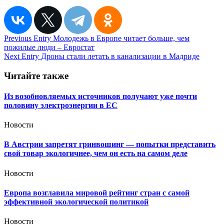
Навигация
Previous Entry
Молодежь в Европе читает больше, чем
пожилые люди – Евростат
по
Next Entry
Дроны стали летать в канализации в Мадриде
записям
Читайте также
Из возобновляемых источников получают уже почти
половину электроэнергии в ЕС
Новости
В Австрии запретят гринвошинг — попытки представить
свой товар экологичнее, чем он есть на самом деле
Новости
Европа возглавила мировой рейтинг стран с самой
эффективной экологической политикой
Новости