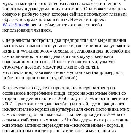
муку, из которой готовят корма для сельскохозяйственных
животных и даже домашних питомцев. Она может заменить
соевую и рыбную муку, которые сейчас используют главным
образом в кормах для копытных. Немецкий проект
Waste2Protein
решил объединить эти два способа
использования львинок.
Специалисты построили два предприятия для выращивания
насекомых: компостные установки, где личинки вылупляются
из яиц и «утилизируют» отходы, и установки для переработки
самих личинок, чтобы сделать из них муку с высоким
содержанием протеина. Проект использует модульную
структуру, поэтому может регулярно обновлять
комплектацию, заказывая новые установки (например, для
побочного производства удобрений).
Как отмечают создатели проекта, несмотря на тренд на
осознанное потребление пищи, спрос на животные белки со
стороны людей вырастет к 2050 году на 75% по отношению к
2007. При этом площадь пастбищ и полей, где выращивают
исключительно кормовые культуры для скота (источника этих
самых белков), очень высока — на нее приходится 70% всех
сельскохозяйственных земель. Чтобы сдержать их разрастание,
животных активно переводят на «искусственные» корма, в
состав которых входит рыбная или соевая мука, но и их