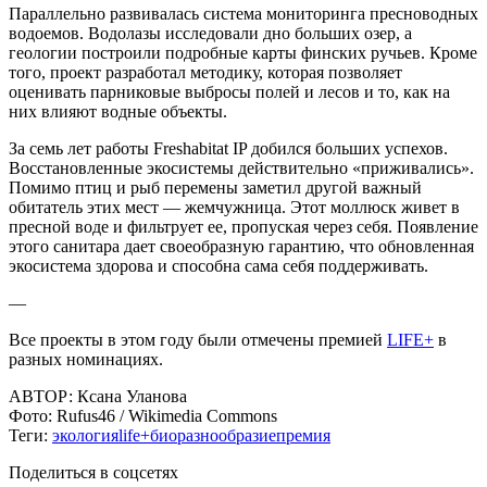
Параллельно развивалась система мониторинга пресноводных
водоемов. Водолазы исследовали дно больших озер, а
геологии построили подробные карты финских ручьев. Кроме
того, проект разработал методику, которая позволяет
оценивать парниковые выбросы полей и лесов и то, как на
них влияют водные объекты.
За семь лет работы Freshabitat IP добился больших успехов.
Восстановленные экосистемы действительно «приживались».
Помимо птиц и рыб перемены заметил другой важный
обитатель этих мест — жемчужница. Этот моллюск живет в
пресной воде и фильтрует ее, пропуская через себя. Появление
этого санитара дает своеобразную гарантию, что обновленная
экосистема здорова и способна сама себя поддерживать.
—
Все проекты в этом году были отмечены премией
LIFE+
в
разных номинациях.
АВТОР:
Ксана Уланова
Фото:
Rufus46 / Wikimedia Commons
Теги:
экология
life+
биоразнообразие
премия
Поделиться в соцсетях