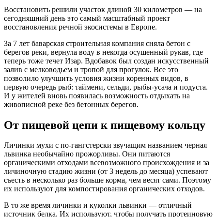
Восстановить решили участок длиной 30 километров — на
сегодняшний день это самый масштабный проект
восстановления речной экосистемы в Европе.
За 7 лет баварская строительная компания сняла бетон с
берегов реки, вернула воду в некогда осушенный рукав, где
теперь тоже течет Изар. Вдобавок был создан искусственный
залив с мелководьем и тропой для прогулок. Все это
позволило улучшить условия жизни коренных видов, в
первую очередь рыб: таймени, сельди, рыбы-усача и подуста.
И у жителей вновь появилась возможность отдыхать на
живописной реке без бетонных берегов.
От пищевой цепи к пищевому кольцу
Личинки мухи с по-гангстерски звучащим названием черная
львинка необычайно прожорливы. Они питаются
органическими отходами всевозможного происхождения и за
личиночную стадию жизни (от 3 недель до месяца) успевают
съесть в несколько раз больше корма, чем весят сами. Поэтому
их используют для компостирования органических отходов.
В то же время личинки и куколки львинки — отличный
источник белка. Их используют, чтобы получать протеиновую