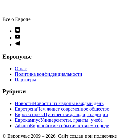
Все о Европе
Элемент
меню
Элемент
меню
Элемент
меню
Европульс
О нас
Политика конфиденциальности
Партнеры
Рубрики
Новости
Новости из Европы каждый день
Евротренд
Чем живет современное общество
Евроэкспресс
Путешествия, люди, традиции
Еврокампус
Университеты, гранты, учеба
Афиша
Европейские события в твоем городе
© Европульс 2009 – 2026. Сайт создан при поддержке