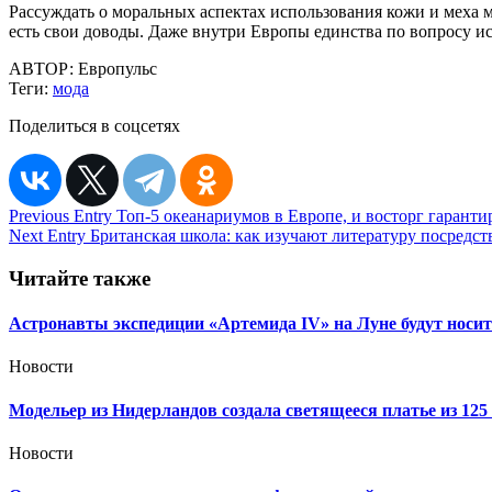
Рассуждать о моральных аспектах использования кожи и меха 
есть свои доводы. Даже внутри Европы единства по вопросу и
АВТОР:
Европульс
Теги:
мода
Поделиться в соцсетях
Навигация
Previous Entry
Топ-5 океанариумов в Европе, и восторг гаранти
Next Entry
Британская школа: как изучают литературу посредс
по
записям
Читайте также
Астронавты экспедиции «Артемида IV» на Луне будут носит
Новости
Модельер из Нидерландов создала светящееся платье из 12
Новости