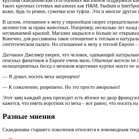
крупная скандинавская сеть обувных магазинов поддержала ка
таких крупных сетевых магазинах как H&M, Stadium и InterSpo
кожи, будь то ремни, сумочки или туфли. Эти и многие други
В целом, отношение к меху у европейцев скорее отрицательно
активистов за права животных. Например, несколько лет наза
несмываемой краской. Магазин закрылся и больше не открыва
Конечно, для россиянина такое отношение к теплым и натура
синтетическом пальто. Но отношение к меху в теплой Европе – 
Датчанин Джелмер уверен, что человек, одевающий натуральный
опасных фанатиков в Европе очень мало. Обычные жители не п
нелицеприятных бесед о меховом воротнике куртки никто не за
— Я думал, носить меха запрещено!
— К сожалению, разрешено. Но это просто аморально!
Этот заяц каждый день приходит есть яблоки во двор французск
кажется, что иметь воротник из меха – все равно, что носить
Разные мнения
Скандинавы старшего поколения относятся к новомодным тенд