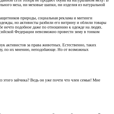
данной сети теперь не продают обувь на натуральном меху! В
ального меха, ни меховые шапки, ни изделия из натуральной
 защитников природы, социальная реклама и митинги
 одежды, но активисты разбили его витрину и облили товары
е нечто подобное даже по отношению к одежде на людях.
ссийской Федерации невозможно провести зиму в тонком
ук активистов за права животных. Естественно, таких
му, по их мнению, неподобающе. Но от возможных
з этого зайчика? Ведь он уже почти что член семьи! Мне