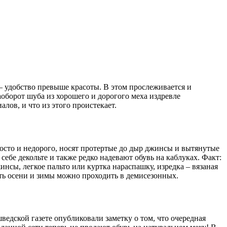
 – удобство превыше красоты. В этом прослеживается и
оборот шуба из хорошего и дорогого меха издревле
лов, и что из этого проистекает.
осто и недорого, носят протертые до дыр джинсы и вытянутые
ебе декольте и также редко надевают обувь на каблуках. Факт:
нсы, легкое пальто или куртка нараспашку, изредка – вязаная
ть осени и зимы можно проходить в демисезонных.
ведской газете опубликовали заметку о том, что очередная