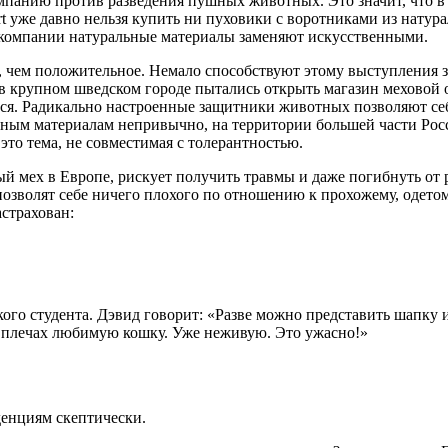
мпанию против разведения пушных животных. Это значит, что в 
rt уже давно нельзя купить ни пуховики с воротниками из натур
е компании натуральные материалы заменяют искусственными.
е, чем положительное. Немало способствуют этому выступления
д в крупном шведском городе пытались открыть магазин меховой
лся. Радикально настроенные защитники животных позволяют себ
льным материалам непривычно, на территории большей части Ро
это тема, не совместимая с толерантностью.
 мех в Европе, рискует получить травмы и даже погибнуть от р
озволят себе ничего плохого по отношению к прохожему, одето
страхован:
ого студента. Дэвид говорит: «Разве можно представить шапку и
 на плечах любимую кошку. Уже неживую. Это ужасно!»
енциям скептически.