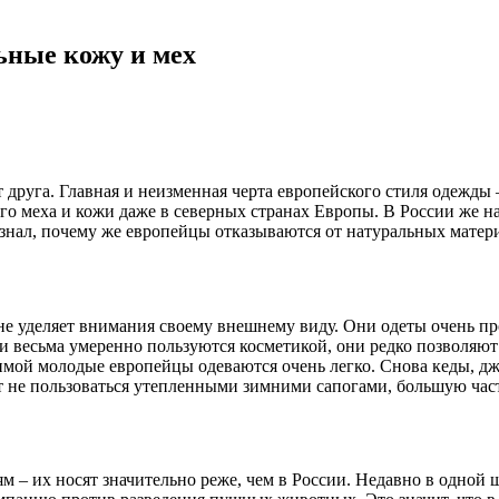
ьные кожу и мех
 друга. Главная и неизменная черта европейского стиля одежды
 меха и кожи даже в северных странах Европы. В России же на
знал, почему же европейцы отказываются от натуральных материа
е уделяет внимания своему внешнему виду. Они одеты очень пр
весьма умеренно пользуются косметикой, они редко позволяют с
имой молодые европейцы одеваются очень легко. Снова кеды, джи
т не пользоваться утепленными зимними сапогами, большую час
 – их носят значительно реже, чем в России. Недавно в одной ш