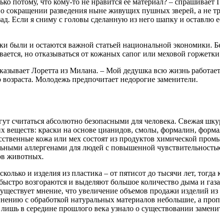
ко потому, что кому-то не нравится ее материал? – спрашивает 
 о сокращении разведения ныне живущих пушных зверей, а не тр
зад. Если я сниму с головы сделанную из него шапку и оставлю е
ки были и остаются важной статьей национальной экономики. Б
ется, но отказываться от кожаных сапог или меховой горжетки 
казывает Лоретта из Милана. – Мой дедушка всю жизнь работает
о возраста. Молодежь предпочитает недорогие заменители.
огут считаться абсолютно безопасными для человека. Свежая шку
х веществ: краски на основе цианидов, смолы, формалин, форма
кусственные кожа или мех состоят из продуктов химической про
сильными аллергенами для людей с повышенной чувствительность
ов животных.
колько и изделия из пластика – от пятисот до тысячи лет, тогда 
стро возгораются и выделяют большое количество дыма и газа, 
Существует мнение, что увеличение объемов продажи изделий из
авнению с обработкой натуральных материалов небольшие, а проп
 лишь в середине прошлого века узнало о существовании замени