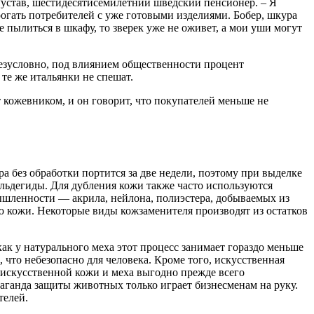
Густав, шестидесятисемилетний шведский пенсионер. – Я
огать потребителей с уже готовыми изделиями. Бобер, шкура
е пылиться в шкафу, то зверек уже не оживет, а мои уши могут
езусловно, под влиянием общественности процент
те же итальянки не спешат.
 кожевником, и он говорит, что покупателей меньше не
ра без обработки портится за две недели, поэтому при выделке
льдегиды. Для дубления кожи также часто используются
мышленности — акрила, нейлона, полиэстера, добываемых из
ю кожи. Некоторые виды кожзаменителя производят из остатков
как у натурального меха этот процесс занимает гораздо меньше
что небезопасно для человека. Кроме того, искусственная
 искусственной кожи и меха выгодно прежде всего
аганда защиты животных только играет бизнесменам на руку.
телей.