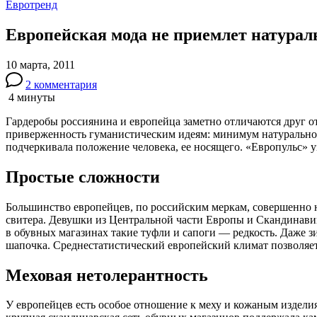
Евротренд
Европейская мода не приемлет натурал
10 марта, 2011
к
2 комментария
записи
4 минуты
Европейская
мода
Гардеробы россиянина и европейца заметно отличаются друг от
не
приверженность гуманистическим идеям: минимум натурального
приемлет
подчеркивала положение человека, ее носящего. «Европульс» у
натуральные
кожу
Простые сложности
и
мех
Большинство европейцев, по российским меркам, совершенно н
свитера. Девушки из Центральной части Европы и Скандинавии 
в обувных магазинах такие туфли и сапоги — редкость. Даже з
шапочка. Среднестатистический европейский климат позволяе
Меховая нетолерантность
У европейцев есть особое отношение к меху и кожаным изделиям