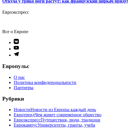
Откуда у трико ноги растут: как французский циркач прид
Евроэкспресс
Все о Европе
Элемент
меню
Элемент
меню
Элемент
меню
Европульс
О нас
Политика конфиденциальности
Партнеры
Рубрики
Новости
Новости из Европы каждый день
Евротренд
Чем живет современное общество
Евроэкспресс
Путешествия, люди, традиции
Еврокампус
Университеты, гранты, учеба