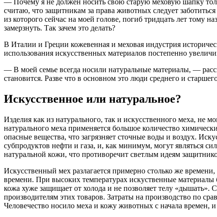
— Почему я не должен носить свою старую меховую шапку толь
считаю, что защитникам за права животных следует заботиться
из которого сейчас на моей голове, погиб тридцать лет тому на
замерзнуть. Так зачем это делать?
В Италии и Греции кожевенная и меховая индустрия историчес
использования искусственных материалов постепенно увеличива
— В моей семье всегда носили натуральные материалы, — расс
становится. Разве что в основном это люди среднего и старшег
Искусственное или натуральное?
Изделия как из натурального, так и искусственного меха, не м
натурального меха применяется большое количество химически
опасные вещества, что загрязняет сточные воды и воздух. Ис
субпродуктов нефти и газа, и, как минимум, могут являться 
натуральной кожи, что противоречит светлым идеям защитник
Искусственный мех разлагается примерно столько же времени, с
времени. При высоких температурах искуственные материалы бы
кожа хуже защищает от холода и не позволяет телу «дышать». 
производителям этих товаров. Затраты на производство по ср
Человечество носило меха и кожу животных с начала времен, и