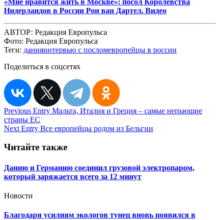
«Мне нравится жить в Москве»: посол Королевства
Нидерландов в России Рон ван Дартел. Видео
АВТОР:
Редакция Европульса
Фото:
Редакция Европульса
Теги:
дания
интервью с послом
европейцы в россии
Поделиться в соцсетях
Навигация
Previous Entry
Мальта, Италия и Греция – самые непьющие
страны ЕС
по
Next Entry
Все европейцы родом из Бельгии
записям
Читайте также
Данию и Германию соединил грузовой электропаром,
который заряжается всего за 12 минут
Новости
Благодаря усилиям экологов тунец вновь появился в