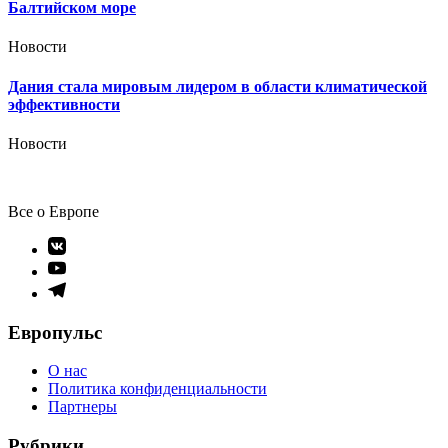
Балтийском море
Новости
Дания стала мировым лидером в области климатической
эффективности
Новости
Все о Европе
Элемент
меню
Элемент
меню
Элемент
меню
Европульс
О нас
Политика конфиденциальности
Партнеры
Рубрики