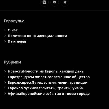
Элемент
Элемент
Элемент
меню
меню
меню
Европульс
О нас
Политика конфиденциальности
Партнеры
Рубрики
Новости
Новости из Европы каждый день
Евротренд
Чем живет современное общество
Евроэкспресс
Путешествия, люди, традиции
Еврокампус
Университеты, гранты, учеба
Афиша
Европейские события в твоем городе