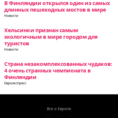
В Финляндии открылся один из самых
длинных пешеходных мостов в мире
Новости
Хельсинки признан самым
экологичным в мире городом для
туристов
Новости
Страна незакомплексованных чудаков:
4 очень странных чемпионата в
Финляндии
Евроэкспресс
Все о Европе