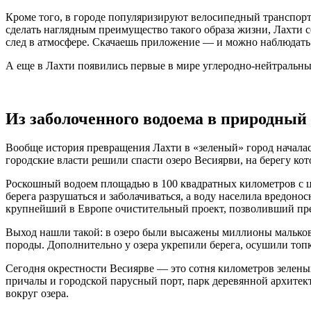
Кроме того, в городе популяризируют велосипедный транспорт 
сделать наглядным преимущество такого образа жизни, Лахти 
след в атмосфере. Скачаешь приложение — и можно наблюдат
А еще в Лахти появились первые в мире углеродно-нейтральны
Из заболоченного водоема в природный
Вообще история превращения Лахти в «зеленый» город начала
городские власти решили спасти озеро Весиярви, на берегу кот
Роскошный водоем площадью в 100 квадратных километров с це
берега разрушаться и заболачиваться, а воду населила вредоно
крупнейший в Европе очистительный проект, позволивший прев
Выход нашли такой: в озеро были высажены миллионы малько
породы. Дополнительно у озера укрепили берега, осушили топк
Сегодня окрестности Весиярве — это сотня километров зеле
причалы и городской парусный порт, парк деревянной архитек
вокруг озера.