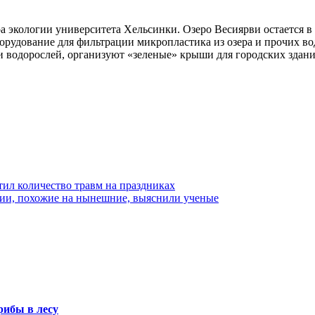
ра экологии университета Хельсинки. Озеро Весиярви остается в
рудование для фильтрации микропластика из озера и прочих вод
и водорослей, организуют «зеленые» крыши для городских здани
тил количество травм на праздниках
ии, похожие на нынешние, выяснили ученые
рибы в лесу