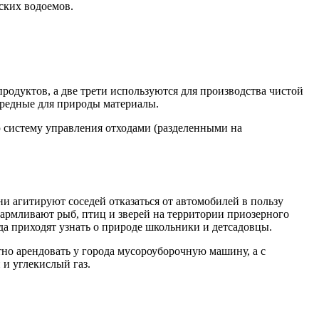
ских водоемов.
 продуктов, а две трети используются для производства чистой
 вредные для природы материалы.
ю систему управления отходами (разделенными на
и агитируют соседей отказаться от автомобилей в пользу
армливают рыб, птиц и зверей на территории приозерного
да приходят узнать о природе школьники и детсадовцы.
но арендовать у города мусороуборочную машину, а с
 и углекислый газ.