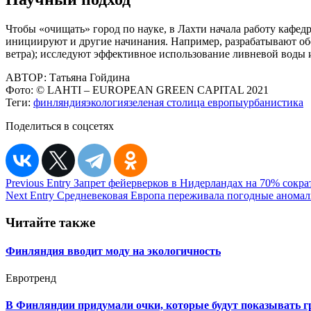
Чтобы «очищать» город по науке, в Лахти начала работу кафед
инициируют и другие начинания. Например, разрабатывают обо
ветра); исследуют эффективное использование ливневой воды 
АВТОР:
Татьяна Гойдина
Фото:
© LAHTI – EUROPEAN GREEN CAPITAL 2021
Теги:
финляндия
экология
зеленая столица европы
урбанистика
Поделиться в соцсетях
Навигация
Previous Entry
Запрет фейерверков в Нидерландах на 70% сокра
Next Entry
Средневековая Европа переживала погодные аномал
по
записям
Читайте также
Финляндия вводит моду на экологичность
Евротренд
В Финляндии придумали очки, которые будут показывать г