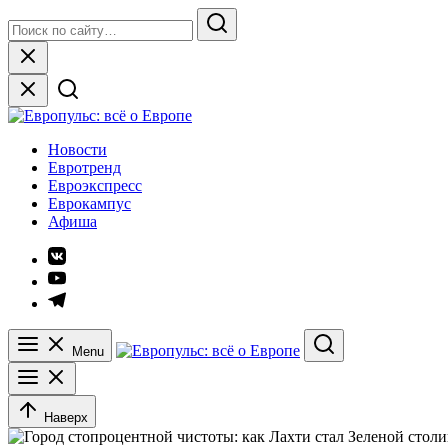
Skip
Search
to
for:
Search
content
Close
Европульс: всё о Европе
Новости
Евротренд
Евроэкспресс
Еврокампус
Афиша
Элемент
меню
Элемент
меню
Элемент
меню
Menu
Search
Наверх