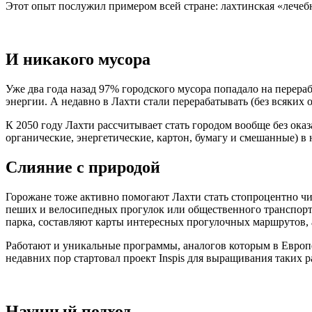
Этот опыт послужил примером всей стране: лахтинская «лечеб
И никакого
мусора
Уже два года назад 97% городского мусора попадало на перераб
энергии. А недавно в Лахти стали перерабатывать (без всяких
К 2050 году Лахти рассчитывает стать городом вообще без ока
органические, энергетические, картон, бумагу и смешанные) в
Слияние с природой
Горожане тоже активно помогают Лахти стать стопроцентно чис
пеших и велосипедных прогулок или общественного транспорта
парка, составляют карты интересных прогулочных маршрутов, а
Работают и уникальные программы, аналогов которым в Европе
недавних пор стартовал проект Inspis для выращивания таких 
Научный подход