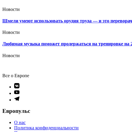
Новости
Шмели умеют использовать орудия труда — и это перевора
Новости
Любимая музыка поможет продержаться на тренировке на
Новости
Все о Европе
Элемент
меню
Элемент
меню
Элемент
меню
Европульс
О нас
Политика конфиденциальности