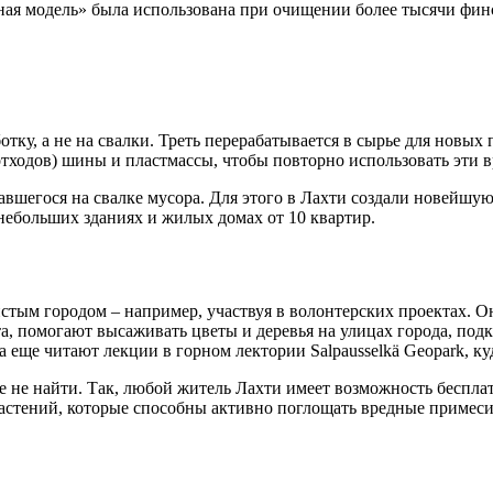
ная модель» была использована при очищении более тысячи фин
отку, а не на свалки. Треть перерабатывается в сырье для новых
 отходов) шины и пластмассы, чтобы повторно использовать эти
завшегося на свалке мусора. Для этого в Лахти создали новейшу
 небольших зданиях и жилых домах от 10 квартир.
тым городом – например, участвуя в волонтерских проектах. Он
, помогают высаживать цветы и деревья на улицах города, подк
 еще читают лекции в горном лектории Salpausselkä Geopark, ку
 не найти. Так, любой житель Лахти имеет возможность бесплат
растений, которые способны активно поглощать вредные примеси