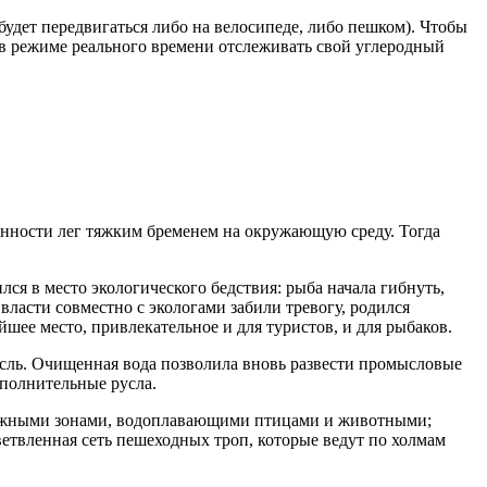
будет передвигаться либо на велосипеде, либо пешком). Чтобы
 в режиме реального времени отслеживать свой углеродный
енности лег тяжким бременем на окружающую среду. Тогда
 в место экологического бедствия: рыба начала гибнуть,
власти совместно с экологами забили тревогу, родился
ее место, привлекательное и для туристов, и для рыбаков.
сль. Очищенная вода позволила вновь развести промысловые
ополнительные русла.
режными зонами, водоплавающими птицами и животными;
етвленная сеть пешеходных троп, которые ведут по холмам