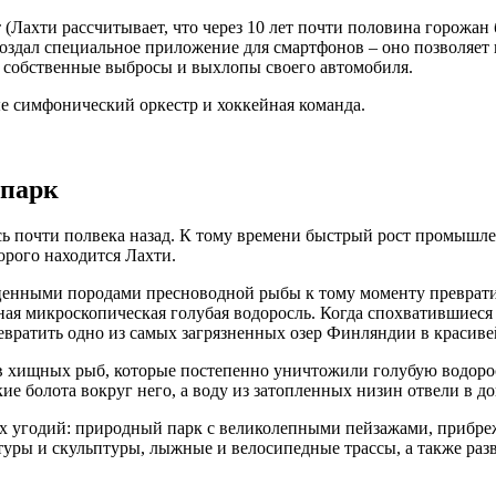
(Лахти рассчитывает, что через 10 лет почти половина горожан 
создал специальное приложение для смартфонов – оно позволяет
ь
собственные выбросы и выхлопы своего автомобиля.
е симфонический оркестр и хоккейная команда.
 парк
сь почти полвека назад. К тому времени быстрый рост промышл
орого находится Лахти.
нными породами пресноводной рыбы к тому моменту превратился
сная микроскопическая голубая водоросль. Когда спохватившиеся 
ратить одно из самых загрязненных озер Финляндии в красивейш
в хищных рыб, которые постепенно уничтожили голубую водоро
ие болота вокруг него, а воду из затопленных низин отвели в д
ных угодий: природный парк с великолепными пейзажами, приб
туры и скульптуры, лыжные и велосипедные трассы, а также разв