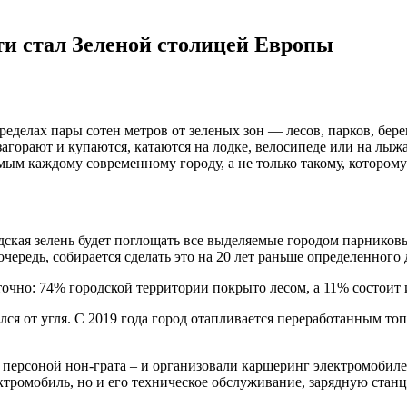
ти стал Зеленой столицей Европы
елах пары сотен метров от зеленых зон — лесов, парков, берег
 загорают и купаются, катаются на лодке, велосипеде или на лы
мым каждому современному городу, а не только такому, которому
одская зелень будет поглощать все выделяемые городом парников
ередь, собирается сделать это на 20 лет раньше определенного 
очно: 74% городской территории покрыто лесом, а 11% состоит 
лся от угля. С 2019 года город отапливается переработанным то
персоной нон-грата – и организовали каршеринг электромобилей
ктромобиль, но и его техническое обслуживание, зарядную стан