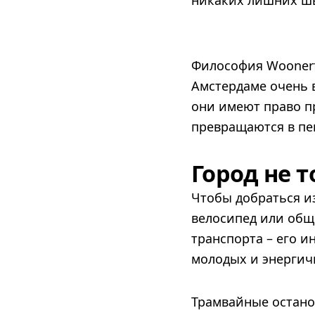
никаких лишних шво
Философия Woonerf
Амстердаме очень 
они имеют право п
превращаются в пе
Город не 
Чтобы добраться из
велосипед или общ
транспорта – его и
молодых и энергичн
Трамвайные остан