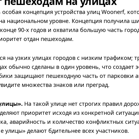
 пешеходам на улицах
 особая концепция устройства улиц Woonerf, кот
 на национальном уровне. Концепция получила ш
конце 90-х годов и охватила большую часть горо
риоритет отдан пешеходам.
я на узких улицах городов с низким трафиком; т
цах обычно сделаны в один уровень, что создает 
лбики защищают пешеходную часть от парковки а
увидите множества знаков или преград.
улицы».
На такой улице нет строгих правил дор
деляют приоритет исходя из конкретной ситуации
ика, аварийность и количество конфликтных ситу
е улицы» делают бдительнее всех участников.