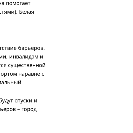
на помогает
тями). Белая
тствие барьеров.
ми, инвалидам и
тся существенной
портом наравне с
мальный.
будут спуски и
рьеров – город