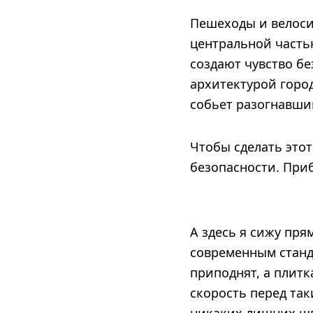
Пешеходы и велосип
центральной часть
создают чувство б
архитектурой город
собьет разогнавши
Чтобы сделать это
безопасности. При
А здесь я сижу пр
современным станд
приподнят, а плитк
скорость перед та