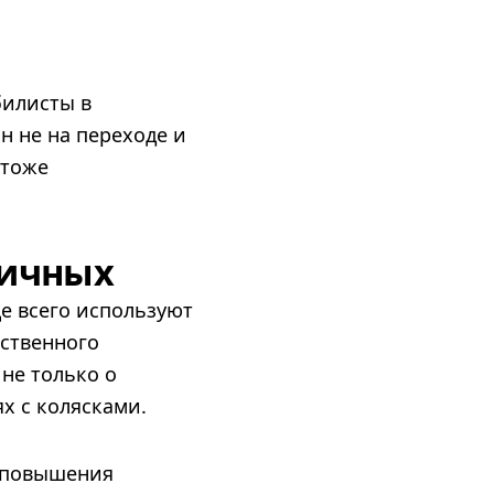
билисты в
н не на переходе и
 тоже
гичных
е всего используют
ственного
 не только о
ях с колясками.
 повышения