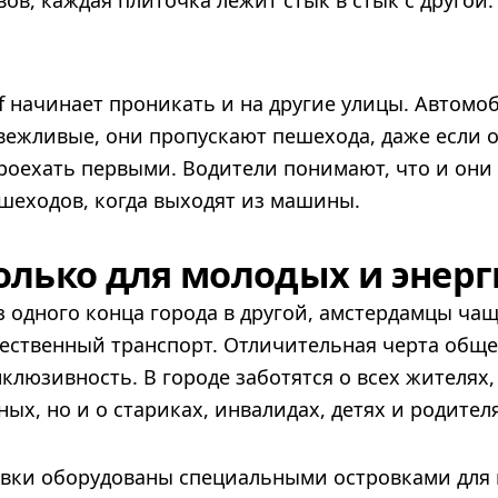
в, каждая плиточка лежит стык в стык с другой.
 начинает проникать и на другие улицы. Автомо
вежливые, они пропускают пешехода, даже если о
роехать первыми. Водители понимают, что и они
шеходов, когда выходят из машины.
только для молодых и энер
 одного конца города в другой, амстердамцы чащ
ественный транспорт. Отличительная черта обще
нклюзивность. В городе заботятся о всех жителях,
ых, но и о стариках, инвалидах, детях и родител
овки оборудованы специальными островками для