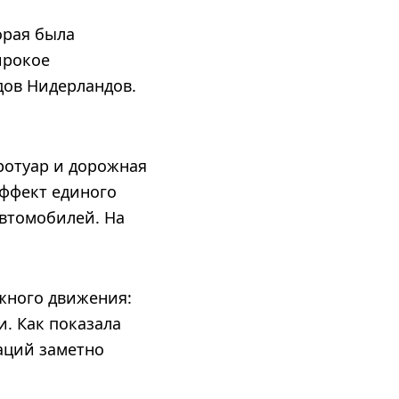
орая была
ирокое
дов Нидерландов.
ротуар и дорожная
эффект единого
втомобилей. На
ожного движения:
. Как показала
аций заметно