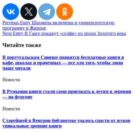
Навигация
Previous Entry
Шахматы включены в университетскую
программу в Жироне
по
Next Entry
В Гааге покажут «селфи» из эпохи Золотого века
записям
Читайте также
В португальском Синеше появятся бесплатные книги в
кафе, школах и прачечных — все для того, чтобы люди
чаще читали
Новости
В Румынии книги стали сами приезжать к детям в деревни
— на фургоне
Новости
Старейшей в Венгрии библиотеке удалось спасти от жуков
уникальные древние книги