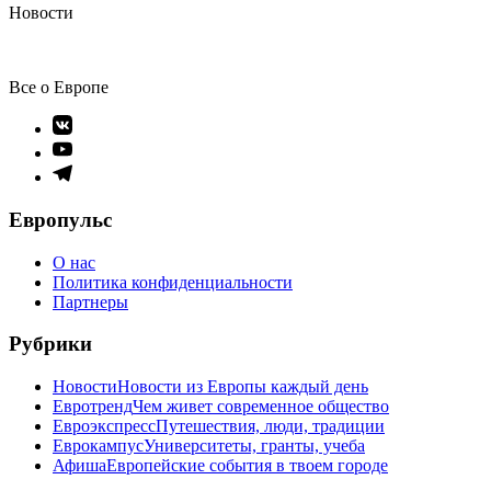
Новости
Все о Европе
Элемент
меню
Элемент
меню
Элемент
меню
Европульс
О нас
Политика конфиденциальности
Партнеры
Рубрики
Новости
Новости из Европы каждый день
Евротренд
Чем живет современное общество
Евроэкспресс
Путешествия, люди, традиции
Еврокампус
Университеты, гранты, учеба
Афиша
Европейские события в твоем городе