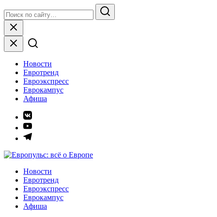
Skip
Search
to
for:
Search
content
Close
Новости
Евротренд
Евроэкспресс
Еврокампус
Афиша
Элемент
меню
Элемент
меню
Элемент
меню
Европульс: всё о Европе
Новости
Евротренд
Евроэкспресс
Еврокампус
Афиша