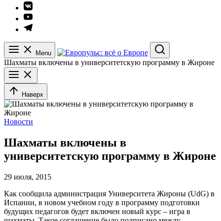
Элемент
меню
Элемент
меню
Элемент
меню
Menu
Search
Шахматы включены в университетскую программу в Жироне
Наверх
Новости
Шахматы включены в
университетскую программу в Жироне
29 июля, 2015
Как сообщила администрация Университета Жироны (UdG) в
Испании, в новом учебном году в программу подготовки
будущих педагогов будет включен новый курс – игра в
шахматы. Такое соглашение было подписано между