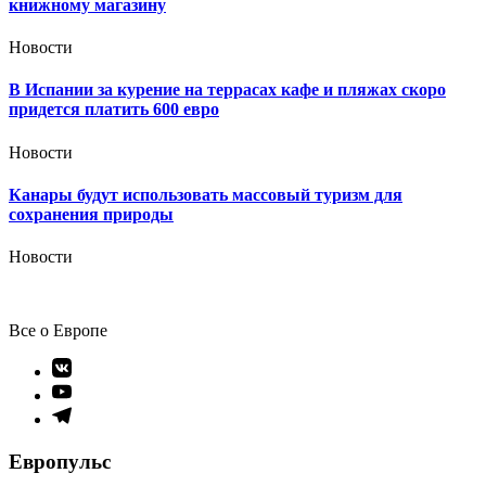
книжному магазину
Новости
В Испании за курение на террасах кафе и пляжах скоро
придется платить 600 евро
Новости
Канары будут использовать массовый туризм для
сохранения природы
Новости
Все о Европе
Элемент
меню
Элемент
меню
Элемент
меню
Европульс