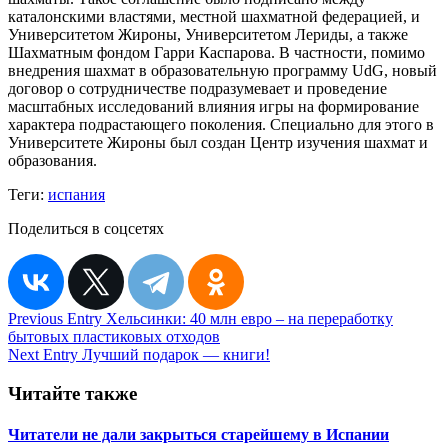
каталонскими властями, местной шахматной федерацией, и
Университетом Жироны, Университетом Лериды, а также
Шахматным фондом Гарри Каспарова. В частности, помимо
внедрения шахмат в образовательную программу UdG, новый
договор о сотрудничестве подразумевает и проведение
масштабных исследований влияния игры на формирование
характера подрастающего поколения. Специально для этого в
Университете Жироны был создан Центр изучения шахмат и
образования.
Теги:
испания
Поделиться в соцсетях
Навигация
Previous Entry
Хельсинки: 40 млн евро – на переработку
бытовых пластиковых отходов
по
Next Entry
Лучший подарок — книги!
записям
Читайте также
Читатели не дали закрыться старейшему в Испании