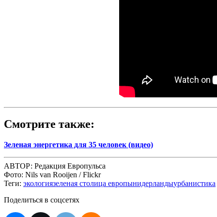
Смотрите также:
Зеленая энергетика для 35 человек (видео)
АВТОР:
Редакция Европульса
Фото:
Nils van Rooijen / Flickr
Теги:
экология
зеленая столица европы
нидерланды
урбанистика
Поделиться в соцсетях