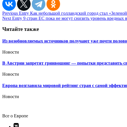
Навигация
Previous Entry
Как небольшой голландский город стал «Зелено
Next Entry
9 стран ЕС пока не могут снизить уровень вредных 
по
записям
Читайте также
Из возобновляемых источников получают уже почти полови
Новости
В Австрии запретят гринвошинг — попытки представить сво
Новости
Европа возглавила мировой рейтинг стран с самой эффекти
Новости
Все о Европе
Элемент