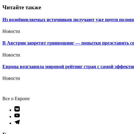
записям
Читайте также
Из возобновляемых источников получают уже почти полови
Новости
В Австрии запретят гринвошинг — попытки представить сво
Новости
Европа возглавила мировой рейтинг стран с самой эффекти
Новости
Все о Европе
Элемент
меню
Элемент
меню
Элемент
меню