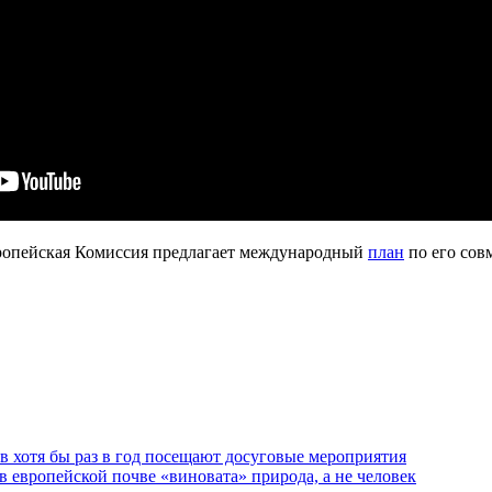
вропейская Комиссия предлагает международный
план
по его сов
 хотя бы раз в год посещают досуговые мероприятия
 европейской почве «виновата» природа, а не человек