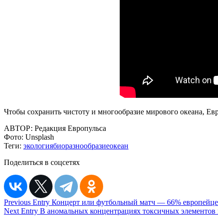
Чтобы сохранить чистоту и многообразие мирового океана, Е
АВТОР:
Редакция Европульса
Фото:
Unsplash
Теги:
экология
биоразнообразие
океан
Поделиться в соцсетях
Навигация
Previous Entry
Концерт или футбольный матч — 66% европейцев
Next Entry
В аномальных концентрациях токсичных элементов в
по