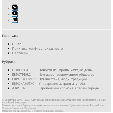
Элемент
меню
Элемент
меню
Элемент
меню
Европульс
О нас
Политика конфиденциальности
Партнеры
Рубрики
НОВОСТИ
Новости из Европы каждый день
ЕВРОТРЕНД
Чем живет современное общество
ЕВРОЭКСПРЕСС
Путешествия, люди, традиции
ЕВРОКАМПУС
Университеты, гранты, учеба
АФИША
Европейские события в твоем городе
© Европульс 2009 – 2026. Сайт создан при поддержке Представительства Европейского Союза в
Российской Федерации.
Мнение редакции «Европульса» может не совпадать с мнением Представительства Европейского
Союза в Российской Федерации.
Официальное уведомление. Все права защищены законом.