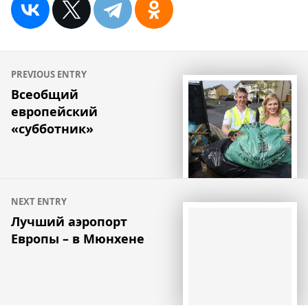
Навигация
PREVIOUS ENTRY
по
Всеобщий
европейский
записям
«субботник»
NEXT ENTRY
Лучший аэропорт
Европы – в Мюнхене