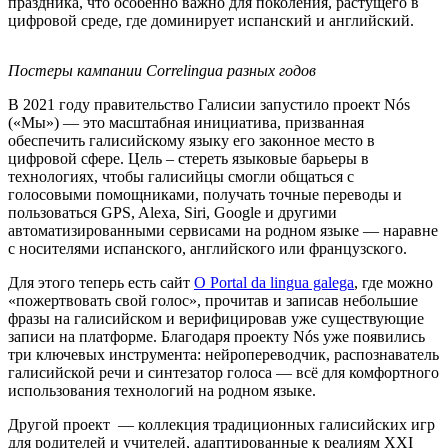
праздника, что особенно важно для поколения, растущего в
цифровой среде, где доминирует испанский и английский.
Постеры кампании Correlingua разных годов
В 2021 году правительство Галисии запустило проект Nós
(«Мы») — это масштабная инициатива, призванная
обеспечить галисийскому языку его законное место в
цифровой сфере. Цель – стереть языковые барьеры в
технологиях, чтобы галисийцы смогли общаться с
голосовыми помощниками, получать точные переводы и
пользоваться GPS, Alexa, Siri, Google и другими
автоматизированными сервисами на родном языке — наравне
с носителями испанского, английского или французского.
Для этого теперь есть сайт
O Portal da lingua galega
, где можно
«пожертвовать свой голос», прочитав и записав небольшие
фразы на галисийском и верифицировав уже существующие
записи на платформе. Благодаря проекту Nós уже появились
три ключевых инструмента: нейропереводчик, распознаватель
галисийской речи и синтезатор голоса — всё для комфортного
использования технологий на родном языке.
Другой проект — коллекция традиционных галисийских игр
для родителей и учителей, адаптированные к реалиям XXI