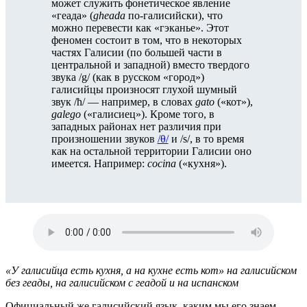
может служить фонетическое явление
«геада» (
gheada
по-галисийски), что
можно перевести как «гэканье». Этот
феномен состоит в том, что в некоторых
частях Галисии (по большей части в
центральной и западной) вместо твердого
звука /g/ (как в русском «город»)
галисийцы произносят глухой шумный
звук /ħ/ — например, в словах
gato
(«кот»),
galego
(«галисиец»). Кроме того, в
западных районах нет различия при
произношении звуков
/θ/
и /s/, в то время
как на остальной территории Галисии оно
имеется. Например:
cocina
(«кухня»).
«У галисийца есть кухня, а на кухне есть кот» на галисийском
без геады, на галисийском с геадой и на испанском
Официальный же галисийский язык, каким мы его знаем