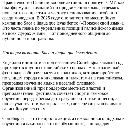
Правительство Галисии вообще активно использует СМИ как
платформу для кампаний по продвижению языка, стремясь
повысить его престиж и частоту использования, особенно
среди молодежи. В 2025 году оно запустило масштабную
кампанию Saca a lingua que levas dentro («Покажи свой язык»).
Это часть плана по укреплению позиций галисийского языка
во всех сферах жизни — от повседневного общения до
публичного пространства.
Постеры кампании Saca a lingua que levas dentro
Еще одна инициатива под названием Correlingua каждый год
проходит в крупных галисийских городах. Этот красочный
фестиваль собирает тысячи школьников, которые пробегают
по улицам города с кричалками и плакатами на галисийском,
превращая изучение языка в веселый флешмоб.
Организованный при поддержке местных властей и
преподавателей, фестиваль сочетает спорт и языковое
обучение: перед забегом дети разучивают стихи и песни, а
после участвуют в мастер-классах, где через игры осваивают
галисийскую лексику.
Correlingua — это не просто акция, а символ нового подхода к
изучению языка: здесь это не обязанность, а повод для