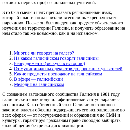
готовить первых профессиональных учителей.
Это был смелый шаг: преподавать региональный язык,
который власти тогда считали всего лишь «крестьянским
наречием». Позже он был введен как предмет обязательного
изучения на территории Галисии, и получить образование на
нем стало так же возможно, как и на испанском.
Многие ли говорят на галего?
На каком галисийском говорят галисийцы
Решурдименто (экскурс в историю)
От муниципальных декретов до дорожных указателей
Какие предметы преподают на галисийском
В эфире — галисийский
Мелодия на галисийском
С созданием автономного сообщества Галисия в 1981 году
галисийский язык получил официальный статус наравне с
испанским. Как собственный язык Галисии он защищен
законом: власти обязаны поддерживать его использование во
всех сферах — от госучреждений и образования до СМИ и
культуры, гарантируя гражданам право свободно выбирать
язык общения без риска дискриминации.