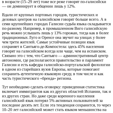
в возрасте (15–29 лет) тоже все реже говорят по-галисийски
— он доминирует в общении лишь у 12%.
Вдали от крупных портовых городов, туристических и
деловых центров на галисийском говорят больше всего. А в
семи крупнейших городах Галисии судьба языка складывается
по-разному. Например, в промышленном Виго галисийскую
речь можно услышать лишь у 13% горожан, тогда как в более
традиционных Луго и Оренсе она звучит на улицах у более
чем трети жителей. Самые устойчивые позиции язык
сохраняет в Сантьяго-де-Компостела: здесь 45% населения
говорят на галисийском всегда или чаще, чем на испанском.
Связано это с тем, что Сантьяго — административный центр
автономии, где располагаются правительство и парламент
Галисии и есть кафедра галисийско-португальской филологии
в одном из старейших вузов Европы, которые помогают
сохранить аутентичную языковую среду, в том числе и как
часть туристического «бренда» региона.
Тут необходимо сделать оговорку: приведенная статистика
включает иммигрантов как из других областей Испании, так и
из других стран. Но даже среди коренного населения
галисийский язык потерял 5% активных пользователей за
последние десять лет. Если эта тенденция сохранится, то через
10–20 лет галисийский может стать языком меньшинства на