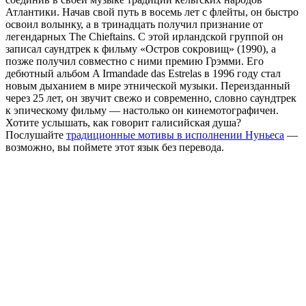
Атлантики. Начав свой путь в восемь лет с флейты, он быстро
освоил волынку, а в тринадцать получил признание от
легендарных The Chieftains. С этой ирландской группой он
записал саундтрек к фильму «Остров сокровищ» (1990), а
позже получил совместно с ними премию Грэмми. Его
дебютный альбом A Irmandade das Estrelas в 1996 году стал
новым дыханием в мире этнической музыки. Переизданный
через 25 лет, он звучит свежо и современно, словно саундтрек
к эпическому фильму — настолько он кинемотографичен.
Хотите услышать, как говорит галисийская душа?
Послушайте
традиционные мотивы в исполнении Нуньеса
—
возможно, вы поймете этот язык без перевода.