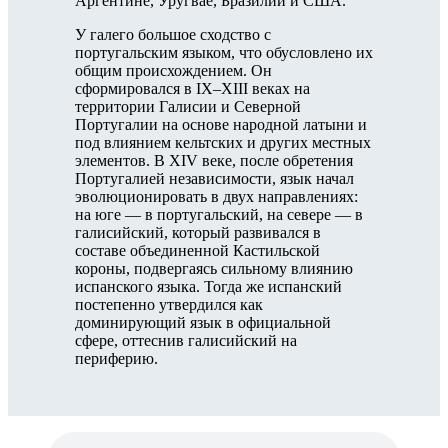
Аргентине, Уругвае, Бразилии и США.
У галего большое сходство с
португальским языком, что обусловлено их
общим происхождением. Он
сформировался в IX–XIII веках на
территории Галисии и Северной
Португалии на основе народной латыни и
под влиянием кельтских и других местных
элементов. В XIV веке, после обретения
Португалией независимости, язык начал
эволюционировать в двух направлениях:
на юге — в португальский, на севере — в
галисийский, который развивался в
составе объединенной Кастильской
короны, подвергаясь сильному влиянию
испанского языка. Тогда же испанский
постепенно утвердился как
доминирующий язык в официальной
сфере, оттеснив галисийский на
периферию.