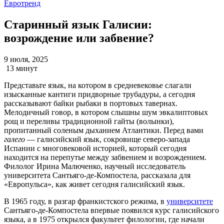
Евротренд
Старинный язык Галисии:
возрождение или забвение?
9 июля, 2025
13 минут
Представьте язык, на котором в средневековье слагали
изысканные кантиги придворные трубадуры, а сегодня
рассказывают байки рыбаки в портовых тавернах.
Мелодичный говор, в котором слышны шум эвкалиптовых
рощ и переливы традиционной гайты (волынки),
пропитанный соленым дыханием Атлантики. Перед вами
галего
— галисийский язык, сокровище северо-запада
Испании с многовековой историей, который сегодня
находится на перепутье между забвением и возрождением.
Филолог Ирина Малюченко, научный исследователь
университета Сантьяго-де-Компостела, рассказала для
«Европульса», как живет сегодня галисийский язык.
В 1965 году, в разгар франкистского режима, в
университете
Сантьяго-де-Компостела впервые появился курс галисийского
языка, а в 1975 открылся факультет филологии, где начали