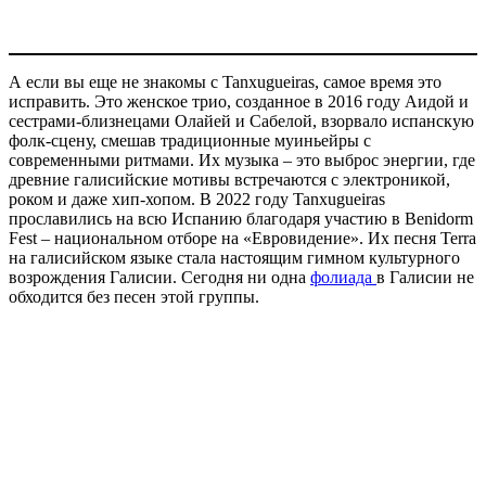
А если вы еще не знакомы с Tanxugueiras, самое время это
исправить. Это женское трио, созданное в 2016 году Аидой и
сестрами-близнецами Олайей и Сабелой, взорвало испанскую
фолк-сцену, смешав традиционные муиньейры с
современными ритмами. Их музыка – это выброс энергии, где
древние галисийские мотивы встречаются с электроникой,
роком и даже хип-хопом. В 2022 году Tanxugueiras
прославились на всю Испанию благодаря участию в Benidorm
Fest – национальном отборе на «Евровидение». Их песня Terra
на галисийском языке стала настоящим гимном культурного
возрождения Галисии. Сегодня ни одна
фолиада
в Галисии не
обходится без песен этой группы.