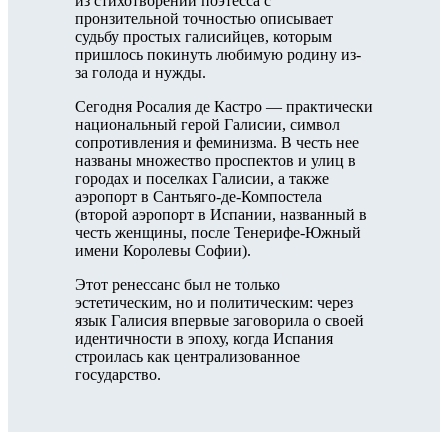
из стихотворений поэтесса с
пронзительной точностью описывает
судьбу простых галисийцев, которым
пришлось покинуть любимую родину из-
за голода и нужды.
Сегодня Росалия де Кастро — практически
национальный герой Галисии, символ
сопротивления и феминизма. В честь нее
названы множество проспектов и улиц в
городах и поселках Галисии, а также
аэропорт в Сантьяго-де-Компостела
(второй аэропорт в Испании, названный в
честь женщины, после Тенерифе-Южный
имени Королевы Софии).
Этот ренессанс был не только
эстетическим, но и политическим: через
язык Галисия впервые заговорила о своей
идентичности в эпоху, когда Испания
строилась как централизованное
государство.