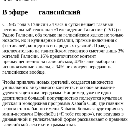
В эфире — галисийский
С 1985 года в Галисии 24 часа в сутки вещает главный
региональный телеканал «Телевидение Галисии» (TVG) и
Радио Галисии, оба только на галисийском языке: не только
новости, но и кулинарные баталии, прямые включения с
фестивалей, концертов и народных гуляний. Правда,
исключительно на галисийском телевизор смотрят лишь 3%
жителей Галисии. 16% предпочитают контент
преимущественно на галисийском, 47% чаще выбирают
испаноязычные каналы, а 34% не смотрят передачи на
галисийском вообще.
Чтобы привлечь новых зрителей, создается множество
уникального визуального контента, и особое внимание
уделяется детским передачам. Например, уже не одно
десятилетие большой популярностью пользуется культовая
детская и молодежная программа Xabarín Club, где главным
героем стал кабан по имени Xabarín. Большая аудитория и у
мини-передачи DígochoEu («Я тебе говорю»), где ведущая в
динамичной и увлекательной форме рассказывает о правилах
галисийской лексики и грамматики.