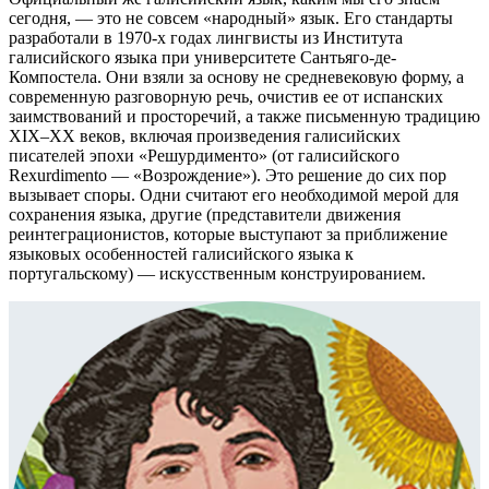
сегодня, — это не совсем «народный» язык. Его стандарты
разработали в 1970-х годах лингвисты из Института
галисийского языка при университете Сантьяго-де-
Компостела. Они взяли за основу не средневековую форму, а
современную разговорную речь, очистив ее от испанских
заимствований и просторечий, а также письменную традицию
XIX–XX веков, включая произведения галисийских
писателей эпохи «Решурдименто» (от галисийского
Rexurdimento — «Возрождение»). Это решение до сих пор
вызывает споры. Одни считают его необходимой мерой для
сохранения языка, другие (представители движения
реинтеграционистов, которые выступают за приближение
языковых особенностей галисийского языка к
португальскому) — искусственным конструированием.