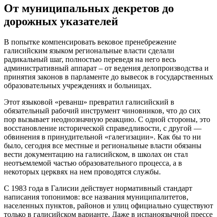
От муниципальных декретов до
дорожных указателей
В попытке компенсировать вековое пренебрежение
галисийским языком региональные власти сделали
радикальный шаг, полностью переведя на него весь
административный аппарат – от ведения делопроизводства и
принятия законов в парламенте до вывесок в государственных
образовательных учреждениях и больницах.
Этот языковой «реванш» превратил галисийский в
обязательный рабочий инструмент чиновников, что до сих
пор вызывает неоднозначную реакцию. С одной стороны, это
восстановление исторической справедливости, с другой —
обвинения в принудительной «галегизации». Как бы то ни
было, сегодня все местные и региональные власти обязаны
вести документацию на галисийском, в школах он стал
неотъемлемой частью образовательного процесса, а в
некоторых церквях на нем проводятся службы.
С 1983 года в Галисии действует нормативный стандарт
написания топонимов: все названия муниципалитетов,
населенных пунктов, районов и улиц официально существуют
только в галисийском варианте. Даже в испаноязычной прессе