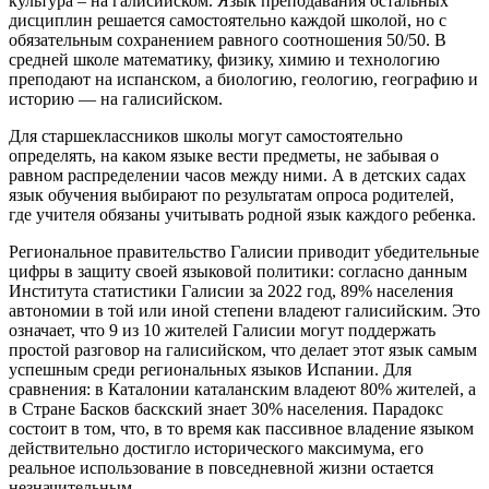
культура – на галисийском. Язык преподавания остальных
дисциплин решается самостоятельно каждой школой, но с
обязательным сохранением равного соотношения 50/50. В
средней школе математику, физику, химию и технологию
преподают на испанском, а биологию, геологию, географию и
историю — на галисийском.
Для старшеклассников школы могут самостоятельно
определять, на каком языке вести предметы, не забывая о
равном распределении часов между ними. А в детских садах
язык обучения выбирают по результатам опроса родителей,
где учителя обязаны учитывать родной язык каждого ребенка.
Региональное правительство Галисии приводит убедительные
цифры в защиту своей языковой политики: согласно данным
Института статистики Галисии за 2022 год, 89% населения
автономии в той или иной степени владеют галисийским. Это
означает, что 9 из 10 жителей Галисии могут поддержать
простой разговор на галисийском, что делает этот язык самым
успешным среди региональных языков Испании. Для
сравнения: в Каталонии каталанским владеют 80% жителей, а
в Стране Басков баскский знает 30% населения. Парадокс
состоит в том, что, в то время как пассивное владение языком
действительно достигло исторического максимума, его
реальное использование в повседневной жизни остается
незначительным.