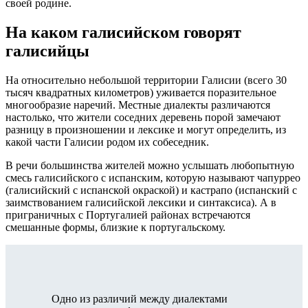
своей родине.
На каком галисийском говорят
галисийцы
На относительно небольшой территории Галисии (всего 30
тысяч квадратных километров) уживается поразительное
многообразие наречий. Местные диалекты различаются
настолько, что жители соседних деревень порой замечают
разницу в произношении и лексике и могут определить, из
какой части Галисии родом их собеседник.
В речи большинства жителей можно услышать любопытную
смесь галисийского с испанским, которую называют чапуррео
(галисийский с испанской окраской) и кастрапо (испанский с
заимствованием галисийской лексики и синтаксиса). А в
приграничных с Португалией районах встречаются
смешанные формы, близкие к португальскому.
Одно из различий между диалектами