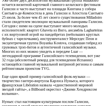
Уже более двух десятилетий музыкальная группа Milladoiro
остается визитной карточкой главного кельтского фестиваля
Галисии и часто выступает на площади Кинтана у собора
Сантьяго-де-Компостела в день Галисии и Апостола Сантьяго
25 июля. За более чем 45 лет своего существования Milladoiro
стали свидетелем эволюции музыкальной панорамы Галисии.
Сегодня с ними на сцене выступают много молодых
исполнителей: квартет Ghaveta из Виго, ансамбль Lagharteiras
с их виртуозной игрой на пандейретах (небольших круглых
бубнах с тарелочками), инструменталист Мерседес Пеон и
эксцентричная группа Boyanka Kostova, создавшая гибрид из
грувовых трэп-битов и аутентичной галисийской музыки.
Многих из них можно увидеть в передаче Luar —
легендарной программе Галисийского телевидения, вот уже
32 года (абсолютный рекорд для телевидения Испании)
остающейся главной музыкальной витриной региона и самым
рейтинговым проектом TVG.
Еще один яркий пример галисийской фолк-музыки —
творчество гаитеро-виртуоза Карлоса Нуньеса, которого
французская Libération назвала «единственной мировой
звездой гайты», а Billboard окрестил «Джими Хендриксом
волынки».
Нуньес стал настоящим культурным послом Галисии,
соединив в своей музыке традиции кельтских народов