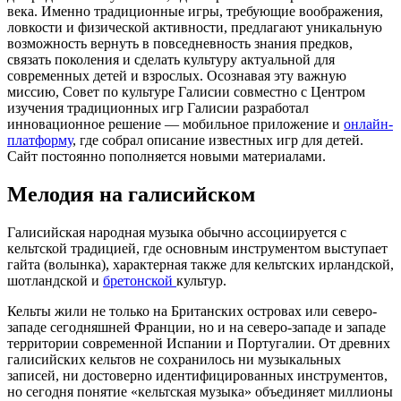
века. Именно традиционные игры, требующие воображения,
ловкости и физической активности, предлагают уникальную
возможность вернуть в повседневность знания предков,
связать поколения и сделать культуру актуальной для
современных детей и взрослых. Осознавая эту важную
миссию, Совет по культуре Галисии совместно с Центром
изучения традиционных игр Галисии разработал
инновационное решение — мобильное приложение и
онлайн-
платформу
, где собрал описание известных игр для детей.
Сайт постоянно пополняется новыми материалами.
Мелодия на галисийском
Галисийская народная музыка обычно ассоциируется с
кельтской традицией, где основным инструментом выступает
гайта (волынка), характерная также для кельтских ирландской,
шотландской и
бретонской
культур.
Кельты жили не только на Британских островах или северо-
западе сегодняшней Франции, но и на северо-западе и западе
территории современной Испании и Португалии. От древних
галисийских кельтов не сохранилось ни музыкальных
записей, ни достоверно идентифицированных инструментов,
но сегодня понятие «кельтская музыка» объединяет миллионы