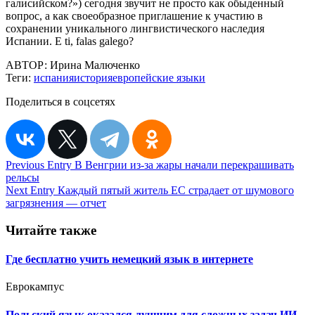
галисийском?») сегодня звучит не просто как обыденный
вопрос, а как своеобразное приглашение к участию в
сохранении уникального лингвистического наследия
Испании. E ti, falas galego?
АВТОР:
Ирина Малюченко
Теги:
испания
история
европейские языки
Поделиться в соцсетях
Навигация
Previous Entry
В Венгрии из-за жары начали перекрашивать
рельсы
по
Next Entry
Каждый пятый житель ЕС страдает от шумового
записям
загрязнения — отчет
Читайте также
Где бесплатно учить немецкий язык в интернете
Еврокампус
Польский язык оказался лучшим для сложных задач ИИ,