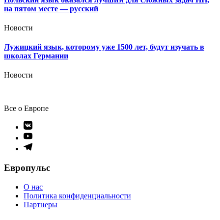
на пятом месте — русский
Новости
Лужицкий язык, которому уже 1500 лет, будут изучать в
школах Германии
Новости
Все о Европе
Элемент
меню
Элемент
меню
Элемент
меню
Европульс
О нас
Политика конфиденциальности
Партнеры