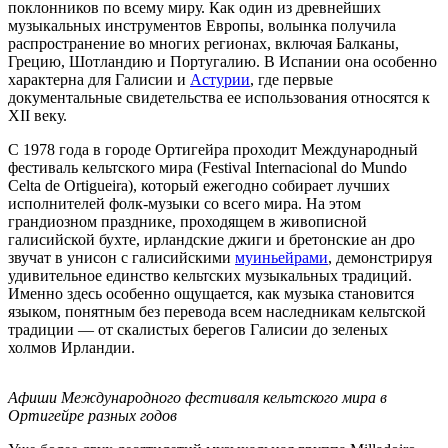
поклонников по всему миру. Как один из древнейших
музыкальных инструментов Европы, волынка получила
распространение во многих регионах, включая Балканы,
Грецию, Шотландию и Португалию. В Испании она особенно
характерна для Галисии и
Астурии
, где первые
документальные свидетельства ее использования относятся к
XII веку.
С 1978 года в городе Ортигейра проходит Международный
фестиваль кельтского мира (Festival Internacional do Mundo
Celta de Ortigueira), который ежегодно собирает лучших
исполнителей фолк-музыки со всего мира. На этом
грандиозном празднике, проходящем в живописной
галисийской бухте, ирландские джиги и бретонские ан дро
звучат в унисон с галисийскими
муиньейрами
, демонстрируя
удивительное единство кельтских музыкальных традиций.
Именно здесь особенно ощущается, как музыка становится
языком, понятным без перевода всем наследникам кельтской
традиции — от скалистых берегов Галисии до зеленых
холмов Ирландии.
Афиши Международного фестиваля кельтского мира в
Ортигейре разных годов