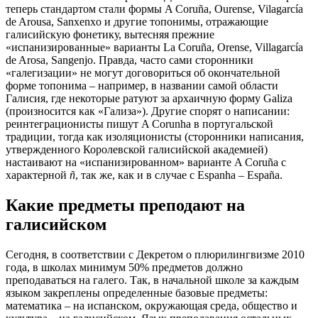
теперь стандартом стали формы A Coruña, Ourense, Vilagarcía
de Arousa, Sanxenxo и другие топонимы, отражающие
галисийскую фонетику, вытесняя прежние
«испанизированные» варианты La Coruña, Orense, Villagarcía
de Arosa, Sangenjo. Правда, часто сами сторонники
«галегизации» не могут договориться об окончательной
форме топонима – например, в названии самой области
Галисия, где некоторые ратуют за архаичную форму Galiza
(произносится как «Гализа»). Другие спорят о написании:
реинтеграционисты пишут A Corunha в португальской
традиции, тогда как изоляционисты (сторонники написания,
утвержденного Королевской галисийской академией)
настаивают на «испанизированном» варианте A Coruña с
характерной
ñ
, так же, как и в случае с Espanha – España.
Какие предметы преподают на
галисийском
Сегодня, в соответствии с Декретом о плюрилингвизме 2010
года, в школах минимум 50% предметов должно
преподаваться на галего. Так, в начальной школе за каждым
языком закреплены определенные базовые предметы:
математика – на испанском, окружающая среда, общество и