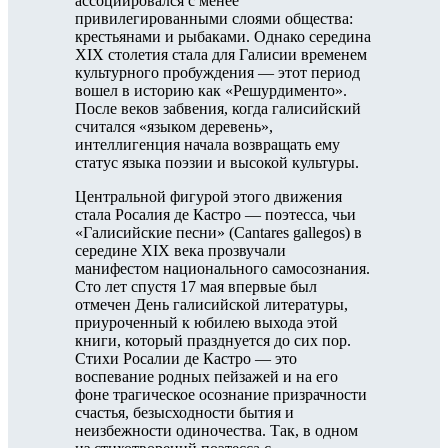
ассоциировался с менее
привилегированными слоями общества:
крестьянами и рыбаками. Однако середина
XIX столетия стала для Галисии временем
культурного пробуждения — этот период
вошел в историю как «Решурдименто».
После веков забвения, когда галисийский
считался «языком деревень»,
интеллигенция начала возвращать ему
статус языка поэзии и высокой культуры.
Центральной фигурой этого движения
стала Росалия де Кастро — поэтесса, чьи
«Галисийские песни» (Cantares gallegos) в
середине XIX века прозвучали
манифестом национального самосознания.
Сто лет спустя 17 мая впервые был
отмечен День галисийской литературы,
приуроченный к юбилею выхода этой
книги, который празднуется до сих пор.
Стихи Росалии де Кастро — это
воспевание родных пейзажей и на его
фоне трагическое осознание призрачности
счастья, безысходности бытия и
неизбежности одиночества. Так, в одном