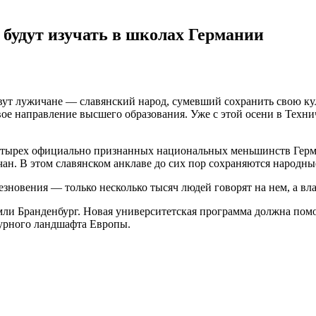
 будут изучать в школах Германии
ут лужичане — славянский народ, сумевший сохранить свою куль
ое направление высшего образования. Уже с этой осени в Техни
 четырех официально признанных национальных меньшинств Гер
ан. В этом славянском анклаве до сих пор сохраняются народны
езновения — только несколько тысяч людей говорят на нем, а вл
ли Бранденбург. Новая университетская программа должна помо
урного ландшафта Европы.