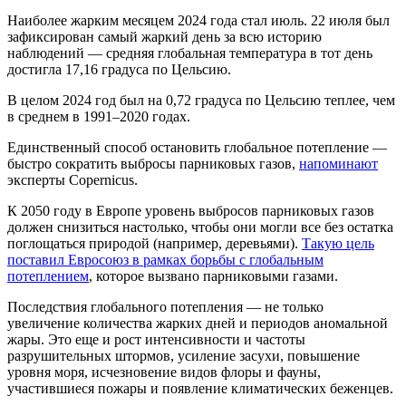
Наиболее жарким месяцем 2024 года стал июль. 22 июля был
зафиксирован самый жаркий день за всю историю
наблюдений — средняя глобальная температура в тот день
достигла 17,16 градуса по Цельсию.
В целом 2024 год был на 0,72 градуса по Цельсию теплее, чем
в среднем в 1991–2020 годах.
Единственный способ остановить глобальное потепление —
быстро сократить выбросы парниковых газов,
напоминают
эксперты Copernicus.
К 2050 году в Европе уровень выбросов парниковых газов
должен снизиться настолько, чтобы они могли все без остатка
поглощаться природой (например, деревьями).
Такую цель
поставил Евросоюз в рамках борьбы с глобальным
потеплением
, которое вызвано парниковыми газами.
Последствия глобального потепления — не только
увеличение количества жарких дней и периодов аномальной
жары. Это еще и рост интенсивности и частоты
разрушительных штормов, усиление засухи, повышение
уровня моря, исчезновение видов флоры и фауны,
участившиеся пожары и появление климатических беженцев.