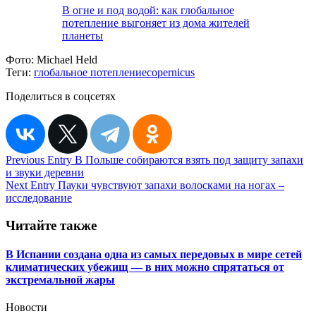
В огне и под водой: как глобальное
потепление выгоняет из дома жителей
планеты
Фото:
Michael Held
Теги:
глобальное потепление
copernicus
Поделиться в соцсетях
Навигация
Previous Entry
В Польше собираются взять под защиту запахи
и звуки деревни
по
Next Entry
Пауки чувствуют запахи волосками на ногах –
записям
исследование
Читайте также
В Испании создана одна из самых передовых в мире сетей
климатических убежищ — в них можно спрятаться от
экстремальной жары
Новости