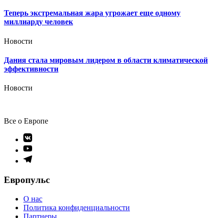
Теперь экстремальная жара угрожает еще одному
миллиарду человек
Новости
Дания стала мировым лидером в области климатической
эффективности
Новости
Все о Европе
Элемент
меню
Элемент
меню
Элемент
меню
Европульс
О нас
Политика конфиденциальности
Партнеры