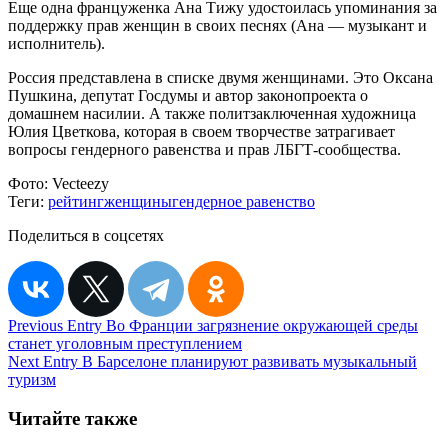
Еще одна француженка Ана Тижу удостоилась упоминания за
поддержку прав женщин в своих песнях (Ана — музыкант и
исполнитель).
Россия представлена в списке двумя женщинами. Это Оксана
Пушкина, депутат Госдумы и автор законопроекта о
домашнем насилии. А также политзаключенная художница
Юлия Цветкова, которая в своем творчестве затрагивает
вопросы гендерного равенства и прав ЛБГТ-сообщества.
Фото:
Vecteezy
Теги:
рейтинг
женщины
гендерное равенство
Поделиться в соцсетях
Навигация
Previous Entry
Во Франции загрязнение окружающей среды
станет уголовным преступлением
по
Next Entry
В Барселоне планируют развивать музыкальный
записям
туризм
Читайте также