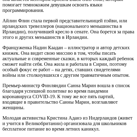
помогает темнокожим девушкам освоить языки
программирования.
Айлин Флин стала первой представительницей пэйви, или
ирландских тревеллеров (национального меньшинства в
Ирландии), получившей кресло в сенате. Она борется за права
этого и других меньшинств в Ирландии.
Француженка Надин Каадан – иллюстратор и автор детских
книжек. Она видит свою миссию в том, чтобы писать
актуальные и современные сказки, в которых каждый ребенок
сможет найти себя. Она жила и работала в Сирии, поэтому
особый фокус ее работ – на детях, ставших свидетелями
войны или столкнувшихся с другим травматичным опытом.
Премьер-министр Финляндии Санна Марин вошла в список
благодаря успешной политике во время пандемии
коронавируса COVID-19. К тому же все пять партий,
входящие в правительство Санны Марин, возглавляют
женщины.
Молодая активистка Кристина Аданэ из Нидерландов (живет
и учится в Великобритании) организовала для школьников
бесплатное питание во время летних каникул.