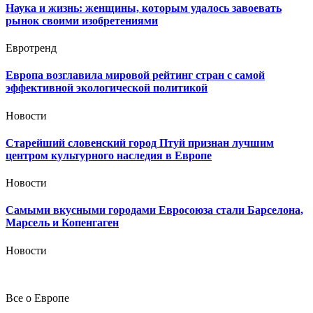
Наука и жизнь: женщины, которым удалось завоевать
рынок своими изобретениями
Евротренд
Европа возглавила мировой рейтинг стран с самой
эффективной экологической политикой
Новости
Старейший словенский город Птуй признан лучшим
центром культурного наследия в Европе
Новости
Самыми вкусными городами Евросоюза стали Барселона,
Марсель и Копенгаген
Новости
Все о Европе