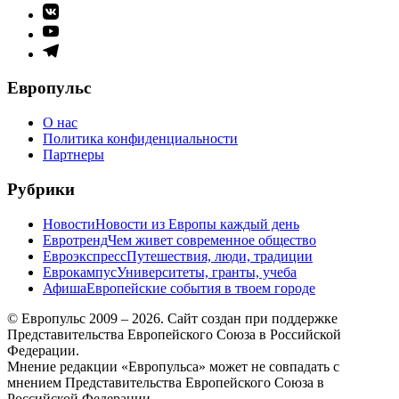
Элемент
меню
Элемент
меню
Элемент
меню
Европульс
О нас
Политика конфиденциальности
Партнеры
Рубрики
Новости
Новости из Европы каждый день
Евротренд
Чем живет современное общество
Евроэкспресс
Путешествия, люди, традиции
Еврокампус
Университеты, гранты, учеба
Афиша
Европейские события в твоем городе
© Европульс 2009 – 2026. Сайт создан при поддержке
Представительства Европейского Союза в Российской
Федерации.
Мнение редакции «Европульса» может не совпадать с
мнением Представительства Европейского Союза в
Российской Федерации.